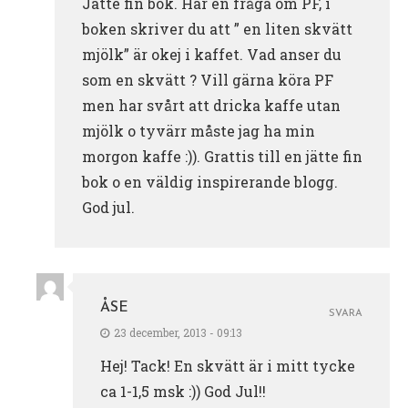
Jätte fin bok. Har en fråga om PF, i
boken skriver du att ” en liten skvätt
mjölk” är okej i kaffet. Vad anser du
som en skvätt ? Vill gärna köra PF
men har svårt att dricka kaffe utan
mjölk o tyvärr måste jag ha min
morgon kaffe :)). Grattis till en jätte fin
bok o en väldig inspirerande blogg.
God jul.
ÅSE
SVARA
23 december, 2013 - 09:13
Hej! Tack! En skvätt är i mitt tycke
ca 1-1,5 msk :)) God Jul!!