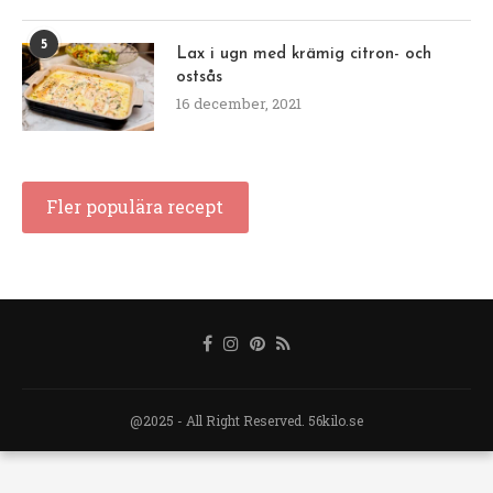
5
Lax i ugn med krämig citron- och
ostsås
16 december, 2021
Fler populära recept
@2025 - All Right Reserved. 56kilo.se