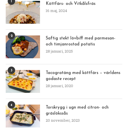
1
Köttfärs- och Vitkålsfräs
16 maj, 2024
2
Saftig stekt lövbiff med parmesan-
och timjanrostad potatis
28 januari, 2025
3
Tacogratäng med köttfärs – världens
godaste recept
28 januari, 2020
4
Torskrygg i ugn med citron- och
gräslökssås
20 november, 2023