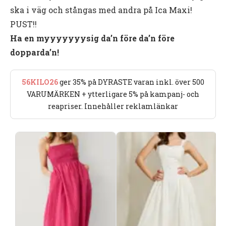
ska i väg och stångas med andra på Ica Maxi!
PUST!!
Ha en myyyyyyysig da’n före da’n före
dopparda’n!
56KILO26
ger 35% på DYRASTE varan inkl. över 500
VARUMÄRKEN + ytterligare 5% på kampanj- och
reapriser. Innehåller reklamlänkar