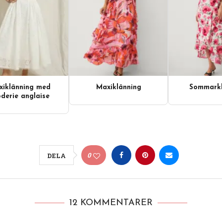
iklänning med
Maxiklänning
Sommarkl
derie anglaise
0
DELA
12 KOMMENTARER