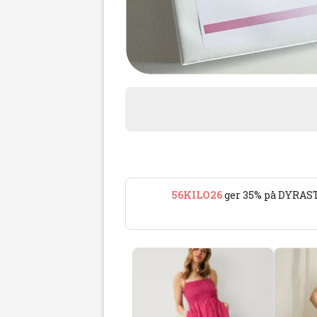
56KILO26
ger 35% på DYRAST