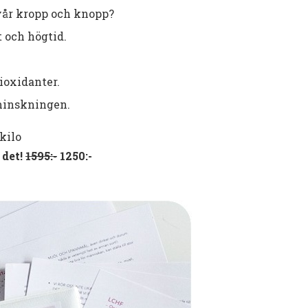
 vår kropp och knopp?
t och högtid.
ioxidanter.
tminskningen.
kilo
 det!
1595:-
1250:-