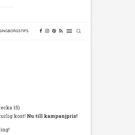
SINGBORGSTIPS
vecka 15)
turlig kost!
Nu till kampanjpris!
ring!