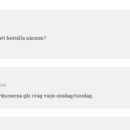
att beställa närsom?
08:48
vkurserna går iväg varje onsdag/torsdag.