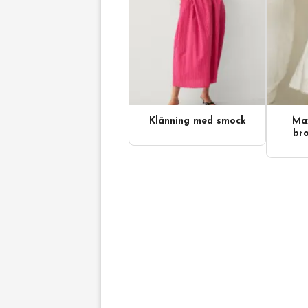
Klänning med smock
Max
bro