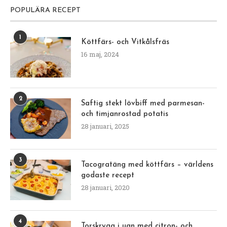
POPULÄRA RECEPT
1
Köttfärs- och Vitkålsfräs
16 maj, 2024
2
Saftig stekt lövbiff med parmesan-
och timjanrostad potatis
28 januari, 2025
3
Tacogratäng med köttfärs – världens
godaste recept
28 januari, 2020
4
Torskrygg i ugn med citron- och