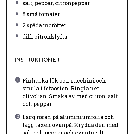
salt, peppar, citronpeppar
8
små tomater
2
späda morötter
dill, citronklyfta
INSTRUKTIONER
Finhacka lök och zucchini och
smula i fetaosten. Ringla ner
olivoljan. Smaka av med citron, salt
och peppar.
Lägg röran på aluminiumfolie och
lägg laxen ovanpå. Krydda den med
salt och peppar och eventuellt