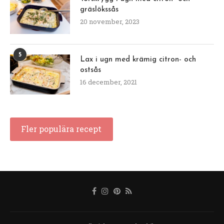
gräslökssås
20 november, 2023
5
Lax i ugn med krämig citron- och
ostsås
16 december, 2021
Fler populära recept