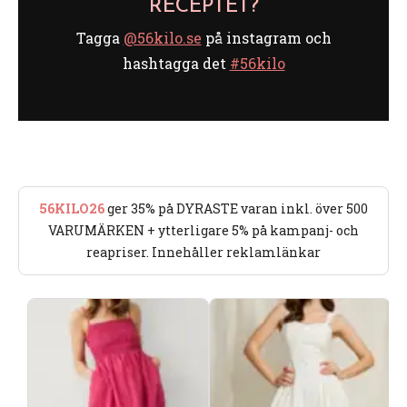
RECEPTET?
Tagga
@56kilo.se
på instagram och
hashtagga det
#56kilo
56KILO26
ger 35% på DYRASTE varan inkl. över 500
VARUMÄRKEN + ytterligare 5% på kampanj- och
reapriser. Innehåller reklamlänkar