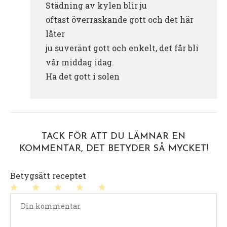
Städning av kylen blir ju
oftast överraskande gott och det här
låter
ju suveränt gott och enkelt, det får bli
vår middag idag.
Ha det gott i solen
TACK FÖR ATT DU LÄMNAR EN
KOMMENTAR, DET BETYDER SÅ MYCKET!
Betygsätt receptet
1
2
3
4
5
stjärna
stjärnor
stjärnor
stjärnor
stjärnor