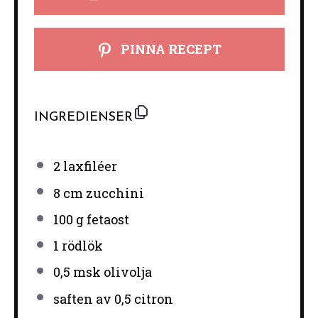
PINNA RECEPT
INGREDIENSER
2
laxfiléer
8
cm zucchini
100 g
fetaost
1
rödlök
0
,5 msk olivolja
saften av
0
,5 citron