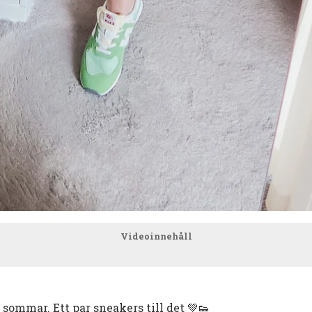
Videoinnehåll
 sommar. Ett par sneakers till det 💚👟