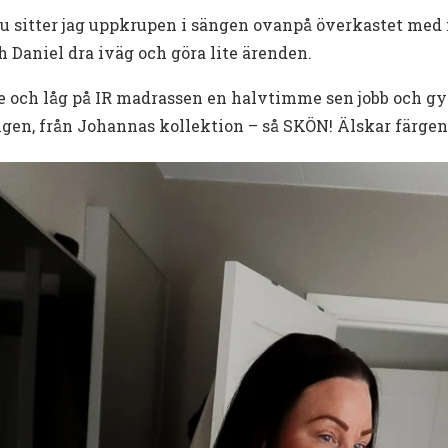
nu sitter jag uppkrupen i sängen ovanpå överkastet med fi
h Daniel dra iväg och göra lite ärenden.
e och låg på IR madrassen en halvtimme sen jobb och 
en, från Johannas kollektion – så SKÖN! Älskar färgen!