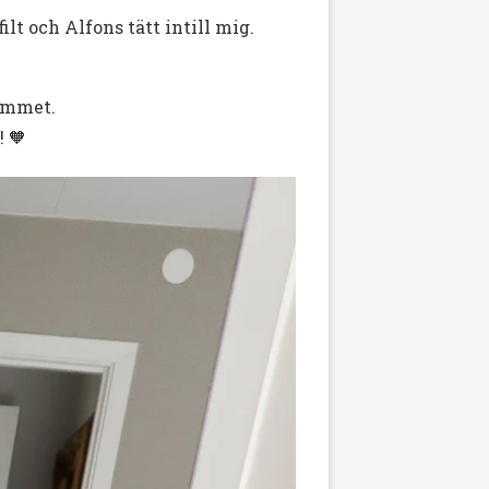
lt och Alfons tätt intill mig.
gymmet.
 🧡