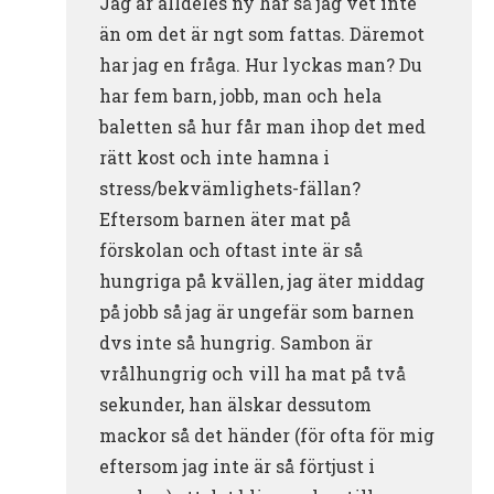
Jag är alldeles ny här så jag vet inte
än om det är ngt som fattas. Däremot
har jag en fråga. Hur lyckas man? Du
har fem barn, jobb, man och hela
baletten så hur får man ihop det med
rätt kost och inte hamna i
stress/bekvämlighets-fällan?
Eftersom barnen äter mat på
förskolan och oftast inte är så
hungriga på kvällen, jag äter middag
på jobb så jag är ungefär som barnen
dvs inte så hungrig. Sambon är
vrålhungrig och vill ha mat på två
sekunder, han älskar dessutom
mackor så det händer (för ofta för mig
eftersom jag inte är så förtjust i