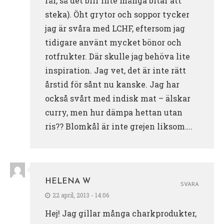
får, så det blir inte många bitar att
steka). Öht grytor och soppor tycker
jag är svåra med LCHF, eftersom jag
tidigare använt mycket bönor och
rotfrukter. Där skulle jag behöva lite
inspiration. Jag vet, det är inte rätt
årstid för sånt nu kanske. Jag har
också svårt med indisk mat – älskar
curry, men hur dämpa hettan utan
ris?? Blomkål är inte grejen liksom….
HELENA W
SVARA
22 april, 2013 - 14:06
Hej! Jag gillar många charkprodukter,