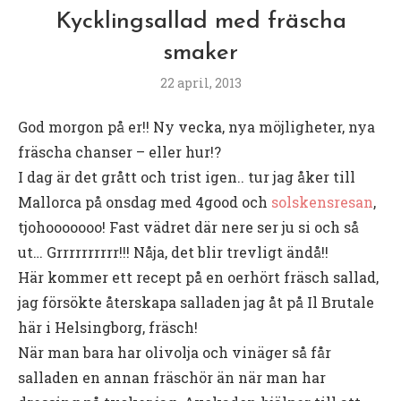
Kycklingsallad med fräscha
smaker
22 april, 2013
God morgon på er!! Ny vecka, nya möjligheter, nya
fräscha chanser – eller hur!?
I dag är det grått och trist igen.. tur jag åker till
Mallorca på onsdag med 4good och
solskensresan
,
tjohooooooo! Fast vädret där nere ser ju si och så
ut… Grrrrrrrrrr!!! Nåja, det blir trevligt ändå!!
Här kommer ett recept på en oerhört fräsch sallad,
jag försökte återskapa salladen jag åt på Il Brutale
här i Helsingborg, fräsch!
När man bara har olivolja och vinäger så får
salladen en annan fräschör än när man har