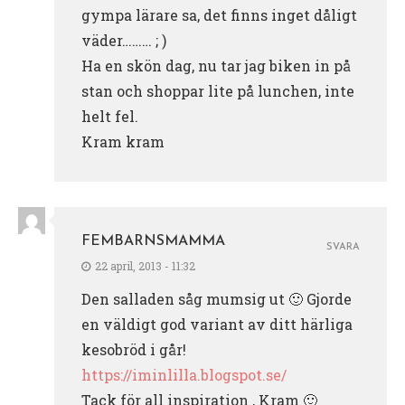
gympa lärare sa, det finns inget dåligt
väder……… ; )
Ha en skön dag, nu tar jag biken in på
stan och shoppar lite på lunchen, inte
helt fel.
Kram kram
FEMBARNSMAMMA
SVARA
22 april, 2013 - 11:32
Den salladen såg mumsig ut 🙂 Gjorde
en väldigt god variant av ditt härliga
kesobröd i går!
https://iminlilla.blogspot.se/
Tack för all inspiration , Kram 🙂