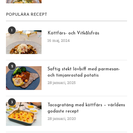
POPULÄRA RECEPT
1
Köttfärs- och Vitkålsfräs
16 maj, 2024
2
Saftig stekt lövbiff med parmesan-
och timjanrostad potatis
28 januari, 2025
3
Tacogratäng med köttfärs – världens
godaste recept
28 januari, 2020