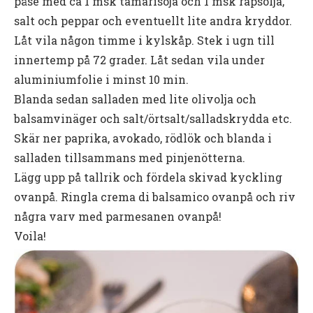
påse med ca 1 msk tamarisoja och 1 msk rapsolja,
salt och peppar och eventuellt lite andra kryddor.
Låt vila någon timme i kylskåp. Stek i ugn till
innertemp på 72 grader. Låt sedan vila under
aluminiumfolie i minst 10 min.
Blanda sedan salladen med lite olivolja och
balsamvinäger och salt/örtsalt/salladskrydda etc.
Skär ner paprika, avokado, rödlök och blanda i
salladen tillsammans med pinjenötterna.
Lägg upp på tallrik och fördela skivad kyckling
ovanpå. Ringla crema di balsamico ovanpå och riv
några varv med parmesanen ovanpå!
Voila!