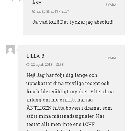
ÅSE
SVARA
22 april, 2013 - 21:17
Ja vad kul!! Det tycker jag absolut!!
LILLA B
SVARA
22 april, 2013 - 12:38
Hej! Jag har följt dig länge och
uppskattar dina trevliga recept och
fina bilder väldigt mycket. Efter dina
inlägg om mejerifritt har jag
ÄNTLIGEN hitta boven i dramat som
stört mina mättnadssignaler. Har
testat allt men inte ens LCHF