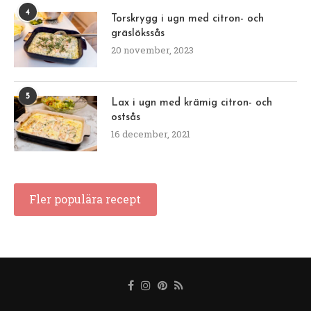
4
Torskrygg i ugn med citron- och
gräslökssås
20 november, 2023
5
Lax i ugn med krämig citron- och
ostsås
16 december, 2021
Fler populära recept