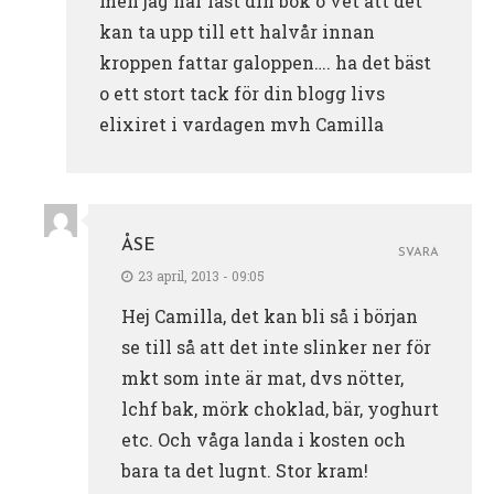
men jag har läst din bok o vet att det
kan ta upp till ett halvår innan
kroppen fattar galoppen…. ha det bäst
o ett stort tack för din blogg livs
elixiret i vardagen mvh Camilla
ÅSE
SVARA
23 april, 2013 - 09:05
Hej Camilla, det kan bli så i början
se till så att det inte slinker ner för
mkt som inte är mat, dvs nötter,
lchf bak, mörk choklad, bär, yoghurt
etc. Och våga landa i kosten och
bara ta det lugnt. Stor kram!