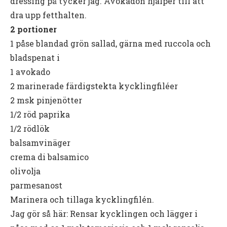
dressing på tycker jag. Avokadon hjälper till att
dra upp fetthalten.
2 portioner
1 påse blandad grön sallad, gärna med ruccola och
bladspenat i
1 avokado
2 marinerade färdigstekta kycklingfiléer
2 msk pinjenötter
1/2 röd paprika
1/2 rödlök
balsamvinäger
crema di balsamico
olivolja
parmesanost
Marinera och tillaga kycklingfilén.
Jag gör så här: Rensar kycklingen och lägger i