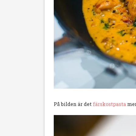
På bilden är det
färskostpasta
men 