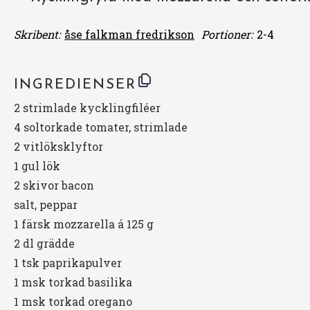
Skribent:
åse falkman fredrikson
Portioner:
2-4
INGREDIENSER
2
strimlade kycklingfiléer
4
soltorkade tomater, strimlade
2
vitlöksklyftor
1
gul lök
2
skivor bacon
salt, peppar
1
färsk mozzarella á 125 g
2
dl grädde
1
tsk paprikapulver
1
msk torkad basilika
1
msk torkad oregano