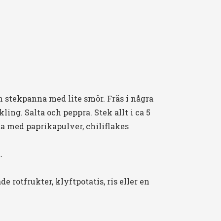
n stekpanna med lite smör. Fräs i några
ng. Salta och peppra. Stek allt i ca 5
da med paprikapulver, chiliflakes
.
ade rotfrukter, klyftpotatis, ris eller en