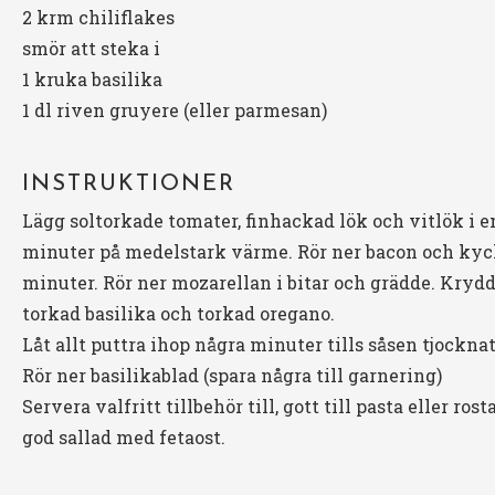
2
krm chiliflakes
smör att steka i
1
kruka basilika
1
dl riven gruyere (eller parmesan)
INSTRUKTIONER
Lägg soltorkade tomater, finhackad lök och vitlök i e
minuter på medelstark värme. Rör ner bacon och kyckli
minuter. Rör ner mozarellan i bitar och grädde. Kryd
torkad basilika och torkad oregano.
Låt allt puttra ihop några minuter tills såsen tjocknat
Rör ner basilikablad (spara några till garnering)
Servera valfritt tillbehör till, gott till pasta eller rost
god sallad med fetaost.