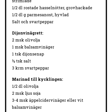
strimlade
1/2 dl rostade hasselnötter
,
grovhackade
1/2 dl
g
parmesanost,
hyvlad
Salt
och
svartpeppar
Dijonvinägrett:
2
msk
olivolja
1
msk
balsamvinäger
1
tsk
dijonsenap
½
tsk
salt
3
krm
svartpeppar
Marinad till kycklingen:
1/2 dl olivolja
2
msk ljus soja
3
-
4
msk äppelcidervinäger eller vit
balsamvinäger