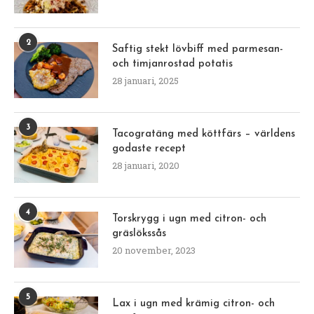
2
Saftig stekt lövbiff med parmesan-
och timjanrostad potatis
28 januari, 2025
3
Tacogratäng med köttfärs – världens
godaste recept
28 januari, 2020
4
Torskrygg i ugn med citron- och
gräslökssås
20 november, 2023
5
Lax i ugn med krämig citron- och