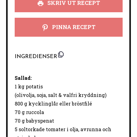
SKRIV UT RECEPT
PINNA RECEPT
INGREDIENSER
Sallad:
1
kg
potatis
(olivolja, soja, salt & valfri kryddning)
800
g
kycklinglår eller bröstfilé
70
g
ruccola
70 g babyspenat
5
soltorkade
tomater
i
olja,
avrunna
och