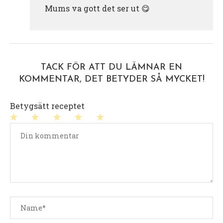
Mums va gott det ser ut 😋
TACK FÖR ATT DU LÄMNAR EN
KOMMENTAR, DET BETYDER SÅ MYCKET!
Betygsätt receptet
1
2
3
4
5
stjärna
stjärnor
stjärnor
stjärnor
stjärnor