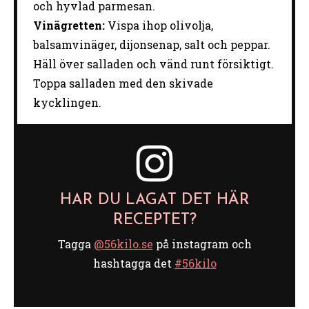
och hyvlad parmesan.
Vinägretten:
Vispa
ihop
olivolja,
balsamvinäger,
dijonsenap,
salt
och
peppar.
Häll
över
salladen
och
vänd
runt
försiktigt.
Toppa
salladen
med
den
skivade
kycklingen.
HAR DU LAGAT DET HÄR
RECEPTET?
Tagga
@56kilo.se
på instagram och
hashtagga det
#56kilo