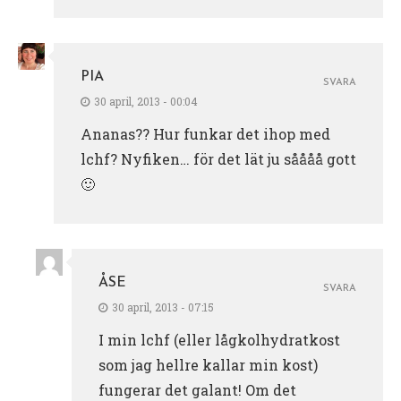
PIA
SVARA
30 april, 2013 - 00:04
Ananas?? Hur funkar det ihop med
lchf? Nyfiken… för det lät ju såååå gott
🙂
ÅSE
SVARA
30 april, 2013 - 07:15
I min lchf (eller lågkolhydratkost
som jag hellre kallar min kost)
fungerar det galant! Om det