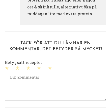
ost & skinkrulle, alternativt öka på
middagen lite med extra protein.
TACK FÖR ATT DU LÄMNAR EN
KOMMENTAR, DET BETYDER SÅ MYCKET!
Betygsätt receptet
1
2
3
4
5
stjärna
stjärnor
stjärnor
stjärnor
stjärnor