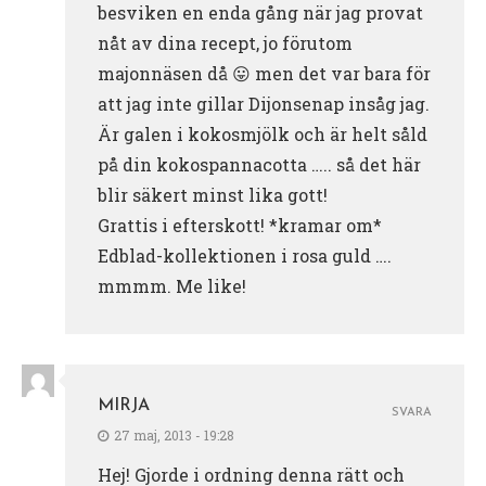
besviken en enda gång när jag provat
nåt av dina recept, jo förutom
majonnäsen då 😛 men det var bara för
att jag inte gillar Dijonsenap insåg jag.
Är galen i kokosmjölk och är helt såld
på din kokospannacotta ….. så det här
blir säkert minst lika gott!
Grattis i efterskott! *kramar om*
Edblad-kollektionen i rosa guld ….
mmmm. Me like!
MIRJA
SVARA
27 maj, 2013 - 19:28
Hej! Gjorde i ordning denna rätt och