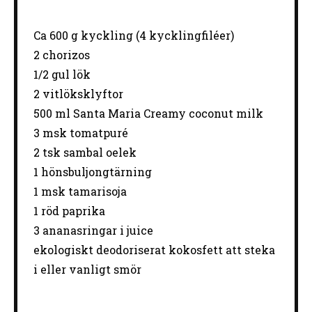
Ca
600 g
kyckling (
4
kycklingfiléer)
2
chorizos
1/2
gul lök
2
vitlöksklyftor
500
ml Santa Maria Creamy coconut milk
3
msk tomatpuré
2
tsk sambal oelek
1
hönsbuljongtärning
1
msk tamarisoja
1
röd paprika
3
ananasringar i juice
ekologiskt deodoriserat kokosfett att steka
i eller vanligt smör