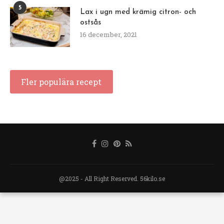
5
Lax i ugn med krämig citron- och
ostsås
16 december, 2021
Fler populära recept
@2025 - All Right Reserved. 56kilo.se