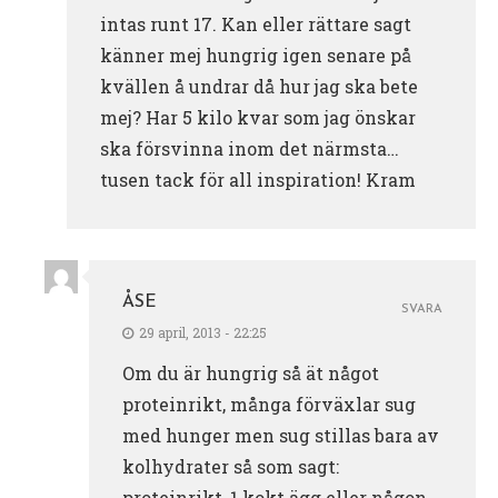
intas runt 17. Kan eller rättare sagt
känner mej hungrig igen senare på
kvällen å undrar då hur jag ska bete
mej? Har 5 kilo kvar som jag önskar
ska försvinna inom det närmsta…
tusen tack för all inspiration! Kram
ÅSE
SVARA
29 april, 2013 - 22:25
Om du är hungrig så ät något
proteinrikt, många förväxlar sug
med hunger men sug stillas bara av
kolhydrater så som sagt:
proteinrikt, 1 kokt ägg eller någon