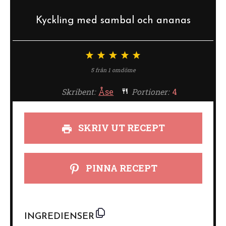
Kyckling med sambal och ananas
1
2
3
4
5
stjärna
stjärnor
stjärnor
stjärnor
stjärnor
5
från
1
omdöme
Skribent:
Åse
Portioner:
4
SKRIV UT RECEPT
PINNA RECEPT
INGREDIENSER