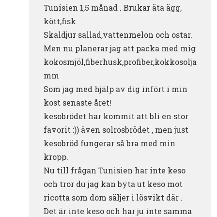
Tunisien 1,5 månad . Brukar äta ägg,
kött,fisk
Skaldjur sallad,vattenmelon och ostar.
Men nu planerar jag att packa med mig
kokosmjöl,fiberhusk,profiber,kokkosolja
mm
Som jag med hjälp av dig infört i min
kost senaste året!
kesobrödet har kommit att bli en stor
favorit :)) även solrosbrödet , men just
kesobröd fungerar så bra med min
kropp.
Nu till frågan Tunisien har inte keso
och tror du jag kan byta ut keso mot
ricotta som dom säljer i lösvikt där .
Det är inte keso och har ju inte samma