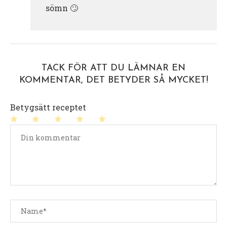
sömn 🙄
TACK FÖR ATT DU LÄMNAR EN
KOMMENTAR, DET BETYDER SÅ MYCKET!
Betygsätt receptet
1
2
3
4
5
stjärna
stjärnor
stjärnor
stjärnor
stjärnor