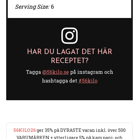
Serving Size:
6
HAR DU LAGAT DET HÄR
RECEPTET?
Tagga
@56kilo.se
på instagram och
hashtagga det
#56kilo
56KILO26
ger 35% på DYRASTE varan inkl. över 500
VARUMÄRKEN + ytterligare 5% på kampanj- och