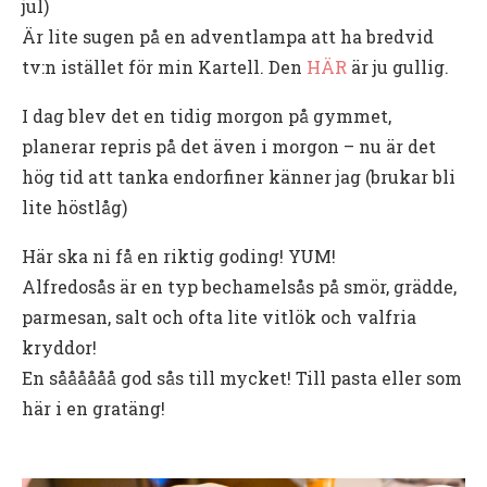
jul)
Är lite sugen på en adventlampa att ha bredvid
tv:n istället för min Kartell. Den
HÄR
är ju gullig.
I dag blev det en tidig morgon på gymmet,
planerar repris på det även i morgon – nu är det
hög tid att tanka endorfiner känner jag (brukar bli
lite höstlåg)
Här ska ni få en riktig goding! YUM!
Alfredosås är en typ bechamelsås på smör, grädde,
parmesan, salt och ofta lite vitlök och valfria
kryddor!
En såååååå god sås till mycket! Till pasta eller som
här i en gratäng!