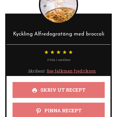
Kyckling Alfredogratäng med broccoli
1
2
3
4
5
stjärna
stjärnor
stjärnor
stjärnor
stjärnor
5
från
1
omdöme
Skribent:
åse falkman fredrikson
SKRIV UT RECEPT
PINNA RECEPT