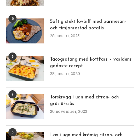
2
Saftig stekt lövbiff med parmesan-
och timjanrostad potatis
28 januari, 2025
3
Tacogratäng med köttfärs – världens
godaste recept
28 januari, 2020
4
Torskrygg i ugn med citron- och
gräslökssås
20 november, 2023
5
Lax i ugn med krämig citron- och