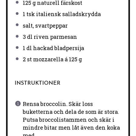
125 g
naturell färskost
1
tsk italiensk salladskrydda
salt, svartpeppar
3
dl riven parmesan
1
dl hackad bladpersija
2
st mozzarella á 125 g
INSTRUKTIONER
Rensa broccolin. Skär loss
buketterna och dela de som är stora.
Putsa broccolistammen och skär i
mindre bitar men låt även den koka
med.