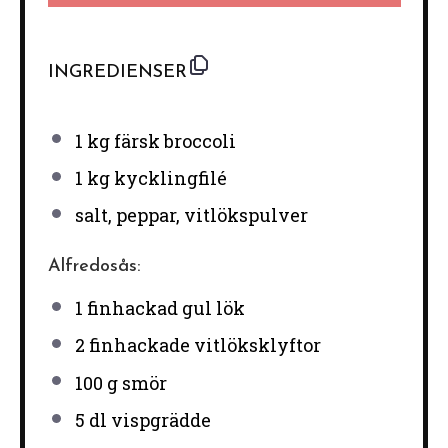
INGREDIENSER
1
kg färsk broccoli
1
kg kycklingfilé
salt, peppar, vitlökspulver
Alfredosås:
1
finhackad gul lök
2
finhackade vitlöksklyftor
100 g
smör
5
dl vispgrädde