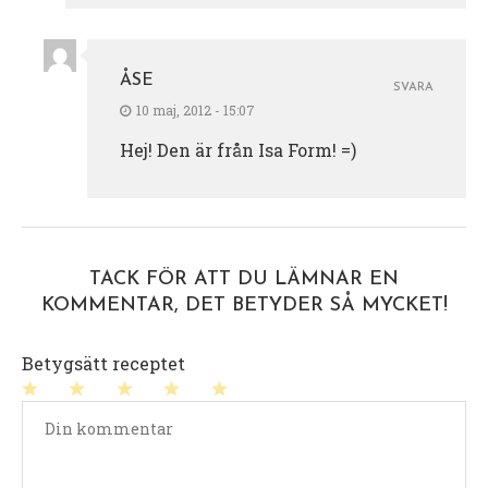
ÅSE
SVARA
10 maj, 2012 - 15:07
Hej! Den är från Isa Form! =)
TACK FÖR ATT DU LÄMNAR EN
KOMMENTAR, DET BETYDER SÅ MYCKET!
Betygsätt receptet
1
2
3
4
5
stjärna
stjärnor
stjärnor
stjärnor
stjärnor