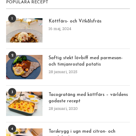
POPULÄRA RECEPT
1
Köttfärs- och Vitkålsfräs
16 maj, 2024
2
Saftig stekt lövbiff med parmesan-
och timjanrostad potatis
28 januari, 2025
3
Tacogratäng med köttfärs – världens
godaste recept
28 januari, 2020
4
Torskrygg i ugn med citron- och