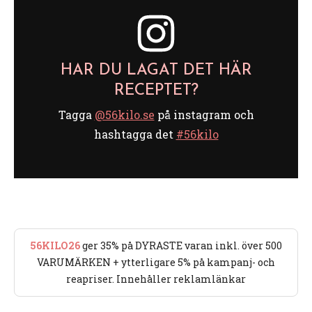
HAR DU LAGAT DET HÄR
RECEPTET?
Tagga
@56kilo.se
på instagram och
hashtagga det
#56kilo
56KILO26
ger 35% på DYRASTE varan inkl. över 500
VARUMÄRKEN + ytterligare 5% på kampanj- och
reapriser. Innehåller reklamlänkar