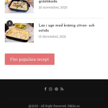
gräslökssås
20 november, 2023
5
Lax i ugn med krämig citron- och
ostsås
16 december, 2021
Fler populära recept
@2025 - All Right Reserved. 56kilo.se