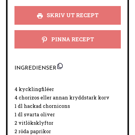
SKRIV UT RECEPT
PINNA RECEPT
INGREDIENSER
4
kycklingfiléer
4
chorizos eller annan kryddstark korv
1
dl hackad chornicons
1
dl svarta oliver
2
vitlöksklyftor
2
röda paprikor