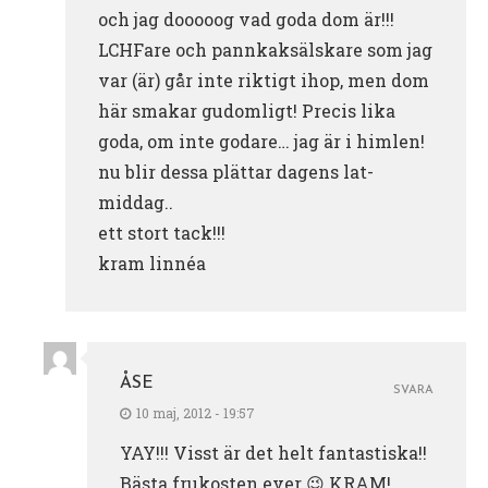
och jag dooooog vad goda dom är!!!
LCHFare och pannkaksälskare som jag
var (är) går inte riktigt ihop, men dom
här smakar gudomligt! Precis lika
goda, om inte godare… jag är i himlen!
nu blir dessa plättar dagens lat-
middag..
ett stort tack!!!
kram linnéa
ÅSE
SVARA
10 maj, 2012 - 19:57
YAY!!! Visst är det helt fantastiska!!
Bästa frukosten ever 😉 KRAM!