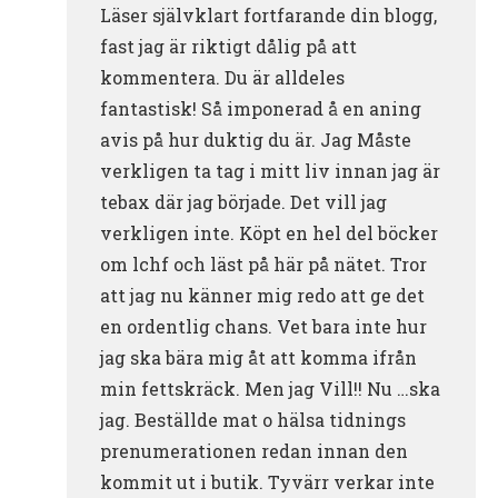
Läser självklart fortfarande din blogg,
fast jag är riktigt dålig på att
kommentera. Du är alldeles
fantastisk! Så imponerad å en aning
avis på hur duktig du är. Jag Måste
verkligen ta tag i mitt liv innan jag är
tebax där jag började. Det vill jag
verkligen inte. Köpt en hel del böcker
om lchf och läst på här på nätet. Tror
att jag nu känner mig redo att ge det
en ordentlig chans. Vet bara inte hur
jag ska bära mig åt att komma ifrån
min fettskräck. Men jag Vill!! Nu …ska
jag. Beställde mat o hälsa tidnings
prenumerationen redan innan den
kommit ut i butik. Tyvärr verkar inte