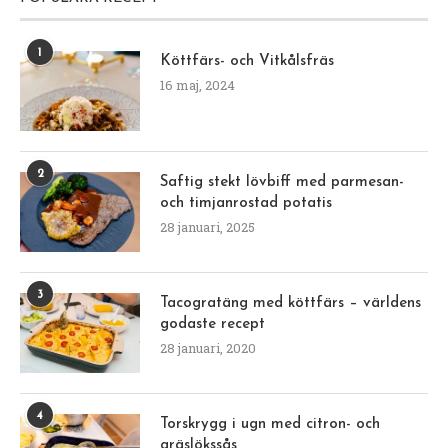
1
Köttfärs- och Vitkålsfräs
16 maj, 2024
2
Saftig stekt lövbiff med parmesan-
och timjanrostad potatis
28 januari, 2025
3
Tacogratäng med köttfärs – världens
godaste recept
28 januari, 2020
4
Torskrygg i ugn med citron- och
gräslökssås