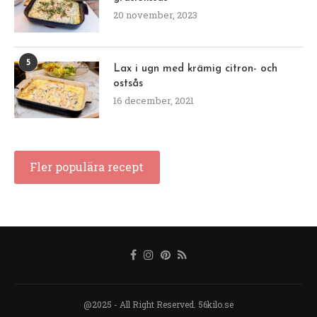
20 november, 2023
5
Lax i ugn med krämig citron- och
ostsås
16 december, 2021
Fler populära recept
@2025 - All Right Reserved. 56kilo.se