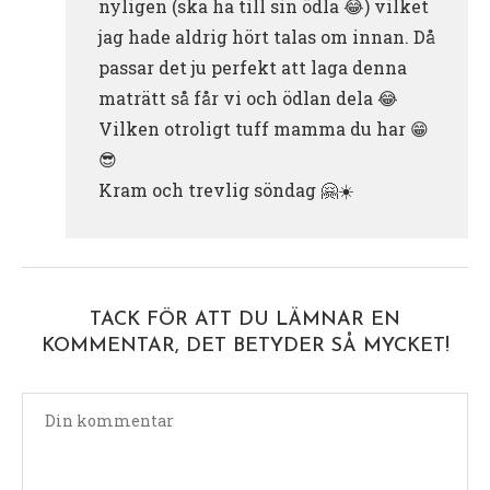
nyligen (ska ha till sin ödla 😂) vilket
jag hade aldrig hört talas om innan. Då
passar det ju perfekt att laga denna
maträtt så får vi och ödlan dela 😂
Vilken otroligt tuff mamma du har 😁
😎
Kram och trevlig söndag 🤗☀️
TACK FÖR ATT DU LÄMNAR EN
KOMMENTAR, DET BETYDER SÅ MYCKET!