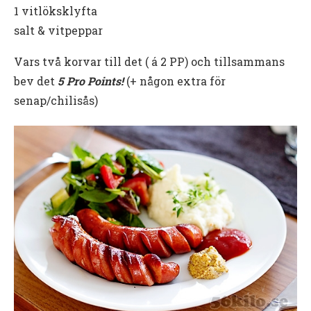
1 vitlöksklyfta
salt & vitpeppar
Vars två korvar till det ( á 2 PP) och tillsammans
bev det
5 Pro Points!
(+ någon extra för
senap/chilisås)