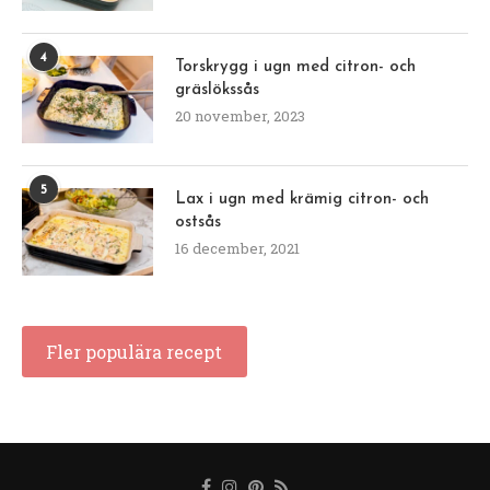
4
Torskrygg i ugn med citron- och
gräslökssås
20 november, 2023
5
Lax i ugn med krämig citron- och
ostsås
16 december, 2021
Fler populära recept