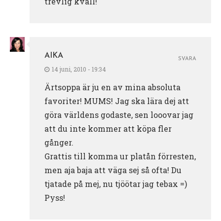
trevlig kväll!
AIKA
SVARA
14 juni, 2010 - 19:34
Ärtsoppa är ju en av mina absoluta
favoriter! MUMS! Jag ska lära dej att
göra världens godaste, sen looovar jag
att du inte kommer att köpa fler
gånger.
Grattis till komma ur platån förresten,
men aja baja att väga sej så ofta! Du
tjatade på mej, nu tjöötar jag tebax =)
Pyss!