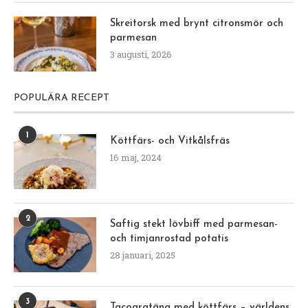
Skreitorsk med brynt citronsmör och
parmesan
3 augusti, 2026
POPULÄRA RECEPT
1
Köttfärs- och Vitkålsfräs
16 maj, 2024
2
Saftig stekt lövbiff med parmesan-
och timjanrostad potatis
28 januari, 2025
3
Tacogratäng med köttfärs – världens