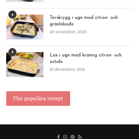
4
Torskrygg i ugn med citron- och
gräslökssås
20 november, 2023
5
Lax i ugn med krämig citron- och
ostsås
16 december, 2021
Fler populära recept