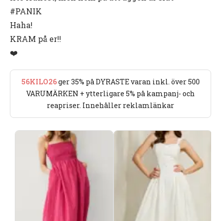
#PANIK
Haha!
KRAM på er!!
❤️
56KILO26
ger 35% på DYRASTE varan inkl. över 500
VARUMÄRKEN + ytterligare 5% på kampanj- och
reapriser. Innehåller reklamlänkar