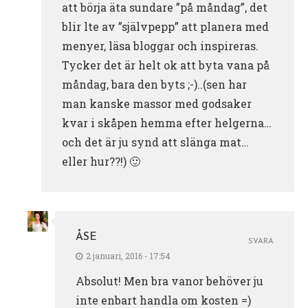
att börja äta sundare ”på måndag”, det
blir lte av ”självpepp” att planera med
menyer, läsa bloggar och inspireras.
Tycker det är helt ok att byta vana på
måndag, bara den byts ;-)..(sen har
man kanske massor med godsaker
kvar i skåpen hemma efter helgerna…
och det är ju synd att slänga mat…
eller hur??!) 🙂
ÅSE
SVARA
2 januari, 2016 - 17:54
Absolut! Men bra vanor behöver ju
inte enbart handla om kosten =)