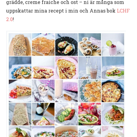
grädde, creme fraiche och ost – ni är många som
uppskattar mina recept i min och Annas bok
LCHF
2.0
!