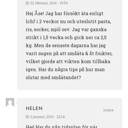
22 februari, 2016 - 19:59
Hej Åse! Jag har försökt äta enligt
lchf i 2 veckor nu och uteslutit pasta,
ris, socker, mjöl osv. Jag var ganska
strikt i 1,5 vecka och gick ner ca 2,5
kg. Men de senaste dagarna har jag
varit sugen på att småäta & åt frukter,
vilket gjorde att vikten kom tillbaka
igen. Har du några tips på hur man
slutar med småätandet?
HELEN
SVARA
2 januari, 2016 - 22:14
Hej! Har du nån tidsplan för när