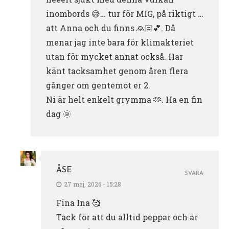
inombords 😅… tur för MIG, på riktigt …
att Anna och du finns 🙏🏻💕. Då
menar jag inte bara för klimakteriet
utan för mycket annat också. Har
känt tacksamhet genom åren flera
gånger om gentemot er 2.
Ni är helt enkelt grymma 🫶. Ha en fin
dag 🌞
ÅSE
SVARA
27 maj, 2026 - 15:28
Fina Ina 🥰
Tack för att du alltid peppar och är