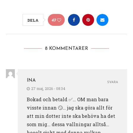
43
DELA
8 KOMMENTARER
INA
SVARA
27 maj, 2026 - 08:34
Bokad och betald ✅… OM man bara
visste innan 🙄… jag ska göra allt för
att min dotter inte ska behöva ha det
som mig… dessa vallningar alltså…
heeelt sjukt med denna vulkan