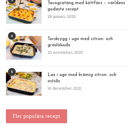
3
Tacogratäng med köttfärs – världens
godaste recept
28 januari, 2020
4
Torskrygg i ugn med citron- och
gräslökssås
20 november, 2023
5
Lax i ugn med krämig citron- och
ostsås
16 december, 2021
Fler populära recept