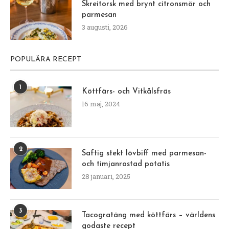
Skreitorsk med brynt citronsmör och
parmesan
3 augusti, 2026
POPULÄRA RECEPT
1
Köttfärs- och Vitkålsfräs
16 maj, 2024
2
Saftig stekt lövbiff med parmesan-
och timjanrostad potatis
28 januari, 2025
3
Tacogratäng med köttfärs – världens
godaste recept