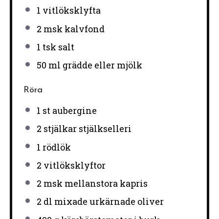
1
vitlöksklyfta
2
msk kalvfond
1
tsk salt
50
ml grädde eller mjölk
Röra
1
st aubergine
2
stjälkar stjälkselleri
1
rödlök
2
vitlöksklyftor
2
msk mellanstora kapris
2
dl mixade urkärnade oliver