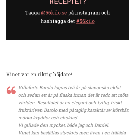
RECEPTET?
Tagga
@56kilo.se
på instagram och
hashtagga det
#56kilo
Vinet var en riktig höjdare!
Villaforte Barolo lagras två år på slavonska ekfat
och sedan ett år på flaska innan det är redo att möta
världen. Resultatet är en elegant och fyllig, friskt
fruktdriven Barolo med påtaglig karaktär av körsbär,
mörka kryddor och choklad.
Vi gillade den mycket, både jag och Daniel.
Vinet kan beställas styckvis men även i en trälåda