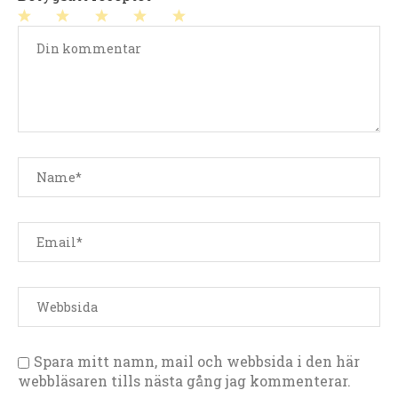
1
2
3
4
5
stjärna
stjärnor
stjärnor
stjärnor
stjärnor
Spara mitt namn, mail och webbsida i den här
webbläsaren tills nästa gång jag kommenterar.