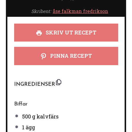
Skribent:
åse falkman fredrikson
SKRIV UT RECEPT
PINNA RECEPT
INGREDIENSER
Biffar
500 g
kalvfärs
1
ägg