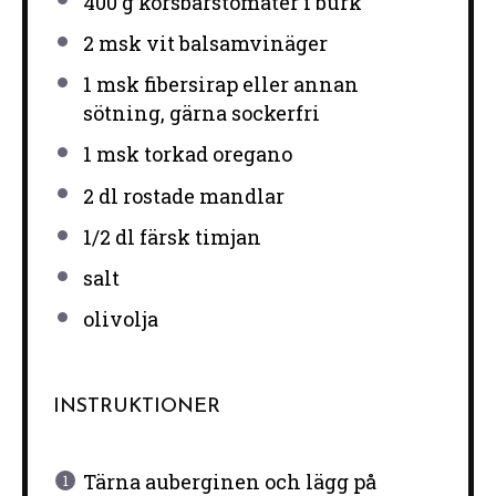
400 g
körsbärstomater i burk
2
msk vit balsamvinäger
1
msk fibersirap eller annan
sötning, gärna sockerfri
1
msk torkad oregano
2
dl rostade mandlar
1/2
dl färsk timjan
salt
olivolja
INSTRUKTIONER
Tärna auberginen och lägg på