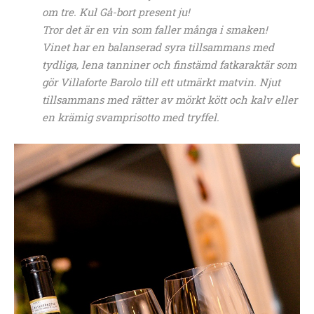
om tre. Kul Gå-bort present ju!
Tror det är en vin som faller många i smaken!
Vinet har en balanserad syra tillsammans med
tydliga, lena tanniner och finstämd fatkaraktär som
gör Villaforte Barolo till ett utmärkt matvin. Njut
tillsammans med rätter av mörkt kött och kalv eller
en krämig svamprisotto med tryffel.