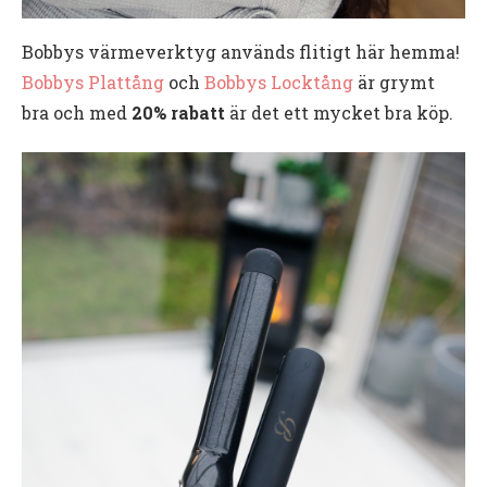
Bobbys värmeverktyg används flitigt här hemma!
Bobbys Plattång
och
Bobbys Locktång
är grymt
bra och med
20% rabatt
är det ett mycket bra köp.