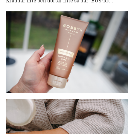
Kladdar inte och doftar inte så där ”BUS-igt”.