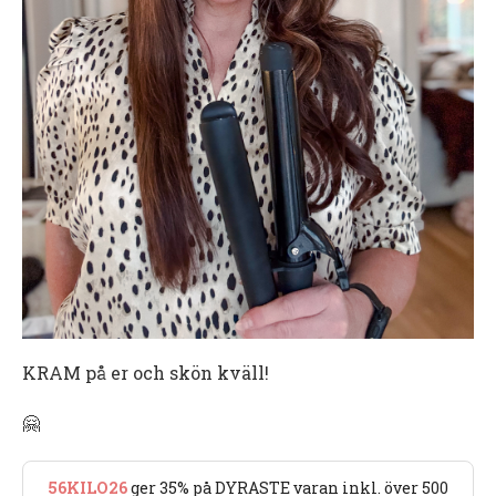
KRAM på er och skön kväll!
🤗
56KILO26
ger 35% på DYRASTE varan inkl. över 500