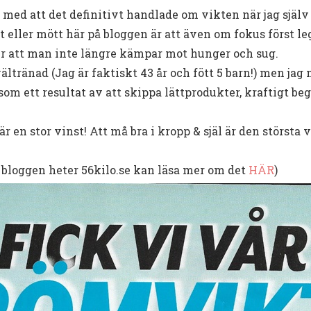
l med att det definitivt handlade om vikten när jag själ
t eller mött här på bloggen är att även om fokus först l
er att man inte längre kämpar mot hunger och sug.
ältränad (Jag är faktiskt 43 år och fött 5 barn!) men jag
 som ett resultat av att skippa lättprodukter, kraftigt be
 en stor vinst! Att må bra i kropp & själ är den största 
 bloggen heter 56kilo.se kan läsa mer om det
HÄR
)