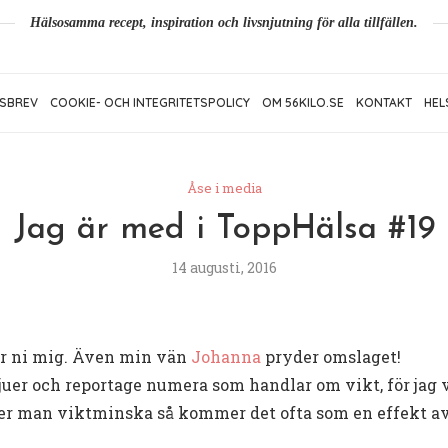
Hälsosamma recept, inspiration och livsnjutning för alla tillfällen.
SBREV
COOKIE- OCH INTEGRITETSPOLICY
OM 56KILO.SE
KONTAKT
HEL
Åse i media
Jag är med i ToppHälsa #19
14 augusti, 2016
r ni mig. Även min vän
Johanna
pryder omslaget!
rvjuer och reportage numera som handlar om vikt, för jag v
över man viktminska så kommer det ofta som en effekt a