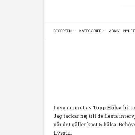
RECEPTEN
KATEGORIER
ARKIV
NYHET
I nya numret av
Topp Hälsa
hitta
Jag tackar nej till de flesta inte
när det gäller kost & hälsa. Beh
livsstil.