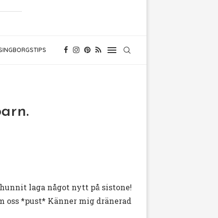
SINGBORGSTIPS
barn.
 hunnit laga något nytt på sistone!
m oss *pust* Känner mig dränerad