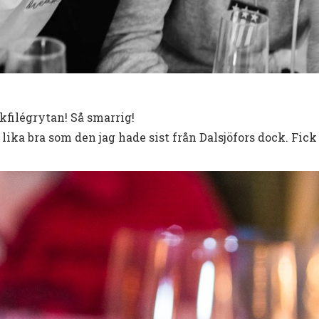
kfilégrytan! Så smarrig!
 lika bra som den jag hade sist från Dalsjöfors dock. Fick