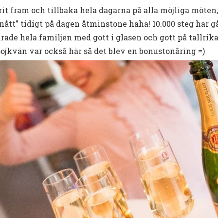
it fram och tillbaka hela dagarna på alla möjliga möten, 
tt” tidigt på dagen åtminstone haha! 10.000 steg har gåt
firade hela familjen med gott i glasen och gott på tallrik
jkvän var också här så det blev en bonustonåring =)