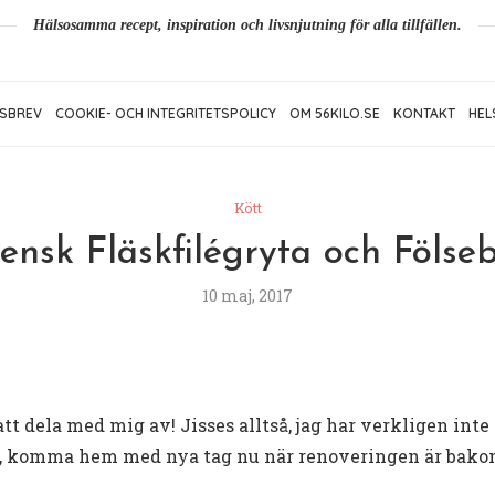
Hälsosamma recept, inspiration och livsnjutning för alla tillfällen.
SBREV
COOKIE- OCH INTEGRITETSPOLICY
OM 56KILO.SE
KONTAKT
HEL
Kött
iensk Fläskfilégryta och Fölse
10 maj, 2017
att dela med mig av! Jisses alltså, jag har verkligen inte
ta, komma hem med nya tag nu när renoveringen är bako