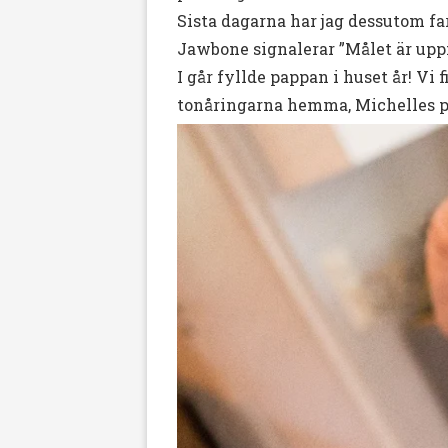
Sista dagarna har jag dessutom far
Jawbone signalerar ”Målet är uppnå
I går fyllde pappan i huset år! Vi 
tonåringarna hemma, Michelles po