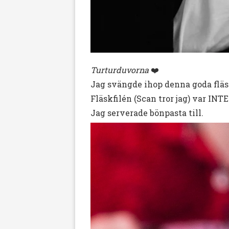
Turturduvorna
❤️
Jag svängde ihop denna goda fläs
Fläskfilén (Scan tror jag) var INTE
Jag serverade bönpasta till.