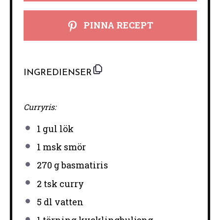
PINNA RECEPT
INGREDIENSER
Curryris:
1
gul lök
1
msk smör
270 g
basmatiris
2
tsk curry
5
dl vatten