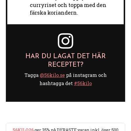
curryriset och toppa med den
färska koriandern.
HAR DU LAGAT DET HÄR
RECEPTET?
Tagga
@56kilo.se
på instagram och
hashtagga det
#56kilo
56KILO26
ger 35% på DYRASTE varan inkl. över 500