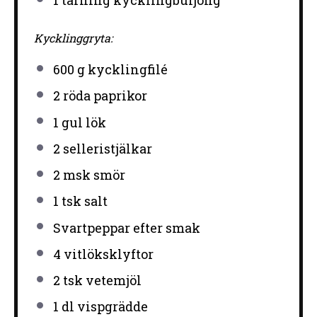
1
tärning kycklingbuljong
Kycklinggryta:
600 g
kycklingfilé
2
röda paprikor
1
gul lök
2
selleristjälkar
2
msk smör
1
tsk salt
Svartpeppar efter smak
4
vitlöksklyftor
2
tsk vetemjöl
1
dl vispgrädde