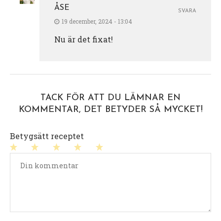
ÅSE
SVARA
19 december, 2024 - 13:04
Nu är det fixat!
TACK FÖR ATT DU LÄMNAR EN
KOMMENTAR, DET BETYDER SÅ MYCKET!
Betygsätt receptet
1
2
3
4
5
stjärna
stjärnor
stjärnor
stjärnor
stjärnor