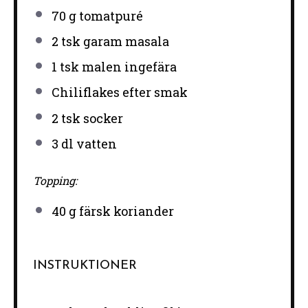
70 g
tomatpuré
2
tsk garam masala
1
tsk malen ingefära
Chiliflakes efter smak
2
tsk socker
3
dl vatten
Topping:
40 g
färsk koriander
INSTRUKTIONER