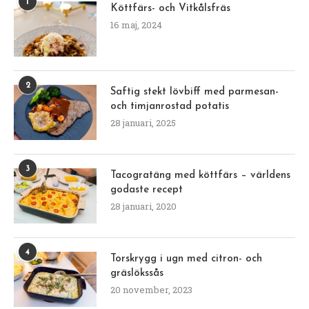
1
Köttfärs- och Vitkålsfräs
16 maj, 2024
2
Saftig stekt lövbiff med parmesan-
och timjanrostad potatis
28 januari, 2025
3
Tacogratäng med köttfärs – världens
godaste recept
28 januari, 2020
4
Torskrygg i ugn med citron- och
gräslökssås
20 november, 2023