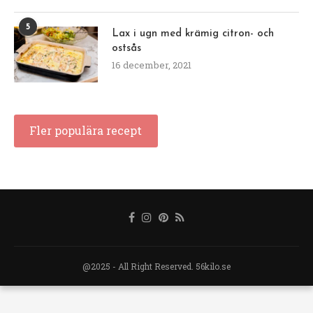
5
Lax i ugn med krämig citron- och
ostsås
16 december, 2021
Fler populära recept
@2025 - All Right Reserved. 56kilo.se