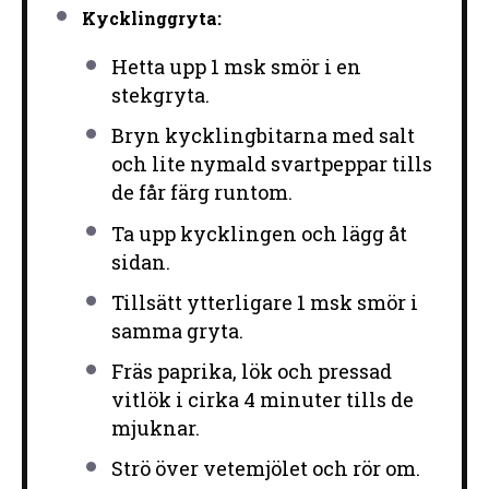
Kycklinggryta:
Hetta upp 1 msk smör i en
stekgryta.
Bryn kycklingbitarna med salt
och lite nymald svartpeppar tills
de får färg runtom.
Ta upp kycklingen och lägg åt
sidan.
Tillsätt ytterligare 1 msk smör i
samma gryta.
Fräs paprika, lök och pressad
vitlök i cirka 4 minuter tills de
mjuknar.
Strö över vetemjölet och rör om.