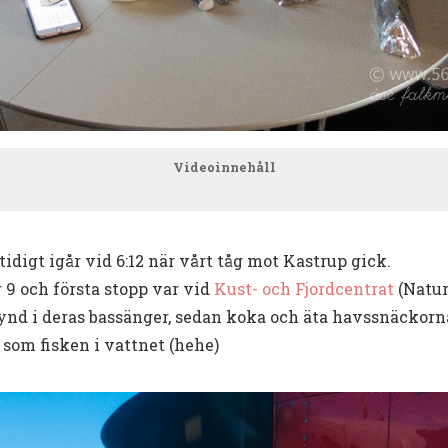
Videoinnehåll
tidigt igår vid 6:12 när vårt tåg mot Kastrup gick.
 9 och första stopp var vid
Kust- och Fjordcentrat
(Natur
ynd i deras bassänger, sedan koka och äta havssnäckorna 
s som fisken i vattnet (hehe)