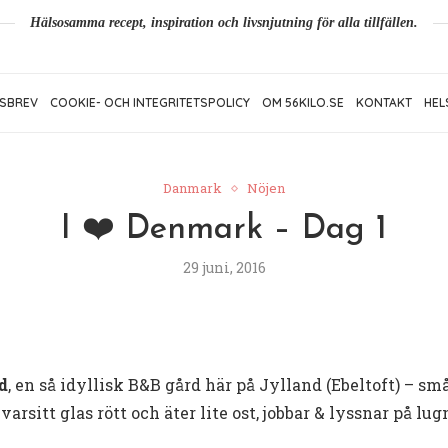
Hälsosamma recept, inspiration och livsnjutning för alla tillfällen.
SBREV
COOKIE- OCH INTEGRITETSPOLICY
OM 56KILO.SE
KONTAKT
HEL
Danmark
Nöjen
I ❤️ Denmark – Dag 1
29 juni, 2016
d
, en så idyllisk B&B gård här på Jylland (Ebeltoft) – sm
varsitt glas rött och äter lite ost, jobbar & lyssnar på lu