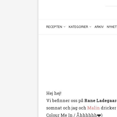
RECEPTEN
KATEGORIER
ARKIV
NYHET
Hej hej!
Vi befinner oss på
Rane Ladegaar
somnat och jag och
Malin
dricker 
Colour Me In / Åhhhhhh❤️)