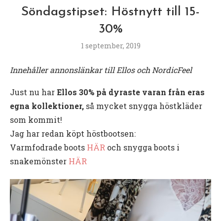
Söndagstipset: Höstnytt till 15-
30%
1 september, 2019
Innehåller annonslänkar till Ellos och NordicFeel
Just nu har
Ellos 30% på dyraste varan från eras
egna kollektioner,
så mycket snygga höstkläder
som kommit!
Jag har redan köpt höstbootsen:
Varmfodrade boots
HÄR
och snygga boots i
snakemönster
HÄR