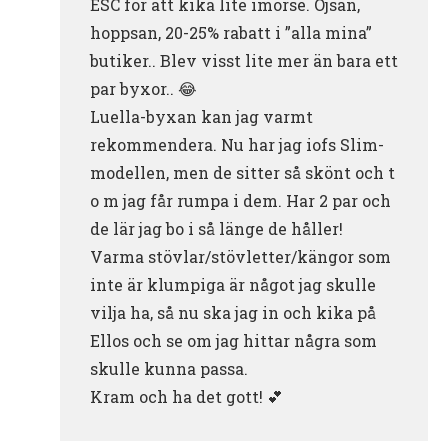
ESC för att kika lite imorse. Ojsan,
hoppsan, 20-25% rabatt i ”alla mina”
butiker.. Blev visst lite mer än bara ett
par byxor.. 😂
Luella-byxan kan jag varmt
rekommendera. Nu har jag iofs Slim-
modellen, men de sitter så skönt och t
o m jag får rumpa i dem. Har 2 par och
de lär jag bo i så länge de håller!
Varma stövlar/stövletter/kängor som
inte är klumpiga är något jag skulle
vilja ha, så nu ska jag in och kika på
Ellos och se om jag hittar några som
skulle kunna passa.
Kram och ha det gott! 💕