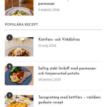
parmesan
3 augusti, 2026
POPULÄRA RECEPT
1
Köttfärs- och Vitkålsfräs
16 maj, 2024
2
Saftig stekt lövbiff med parmesan-
och timjanrostad potatis
28 januari, 2025
3
Tacogratäng med köttfärs – världens
godaste recept