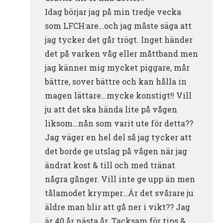
Idag börjar jag på min tredje vecka
som LFCH:are…och jag måste säga att
jag tycker det går trögt. Inget händer
det på varken våg eller måttband men
jag känner mig mycket piggare, mår
bättre, sover bättre och kan hålla in
magen lättare…mycke konstigt!! Vill
ju att det ska hända lite på vågen
liksom…nån som varit ute för detta??
Jag väger en hel del så jag tycker att
det borde ge utslag på vågen när jag
ändrat kost & till och med tränat
några gånger. Vill inte ge upp än men
tålamodet krymper…Är det svårare ju
äldre man blir att gå ner i vikt?? Jag
är 40 år nästa år. Tacksam för tips &