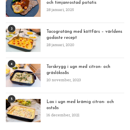
och timjanrostad potatis
28 januari, 2025
3
Tacogratäng med köttfärs – världens
godaste recept
28 januari, 2020
4
Torskrygg i ugn med citron- och
gräslökssås
20 november, 2023
5
Lax i ugn med krämig citron- och
ostsås
16 december, 2021