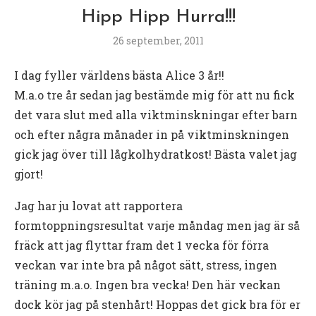
Hipp Hipp Hurra!!!
26 september, 2011
I dag fyller världens bästa Alice 3 år!!
M.a.o tre år sedan jag bestämde mig för att nu fick
det vara slut med alla viktminskningar efter barn
och efter några månader in på viktminskningen
gick jag över till lågkolhydratkost! Bästa valet jag
gjort!
Jag har ju lovat att rapportera
formtoppningsresultat varje måndag men jag är så
fräck att jag flyttar fram det 1 vecka för förra
veckan var inte bra på något sätt, stress, ingen
träning m.a.o. Ingen bra vecka! Den här veckan
dock kör jag på stenhårt! Hoppas det gick bra för er