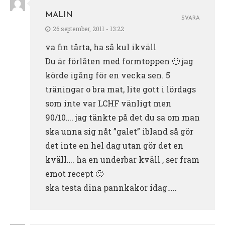
MALIN
SVARA
26 september, 2011 - 13:22
va fin tårta, ha så kul ikväll
Du är förlåten med formtoppen 🙂 jag
körde igång för en vecka sen. 5
träningar o bra mat, lite gott i lördags
som inte var LCHF vänligt men
90/10…. jag tänkte på det du sa om man
ska unna sig nåt ”galet” ibland så gör
det inte en hel dag utan gör det en
kväll…. ha en underbar kväll , ser fram
emot recept 🙂
ska testa dina pannkakor idag…..