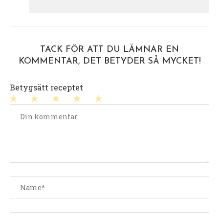
TACK FÖR ATT DU LÄMNAR EN
KOMMENTAR, DET BETYDER SÅ MYCKET!
Betygsätt receptet
1
2
3
4
5
stjärna
stjärnor
stjärnor
stjärnor
stjärnor