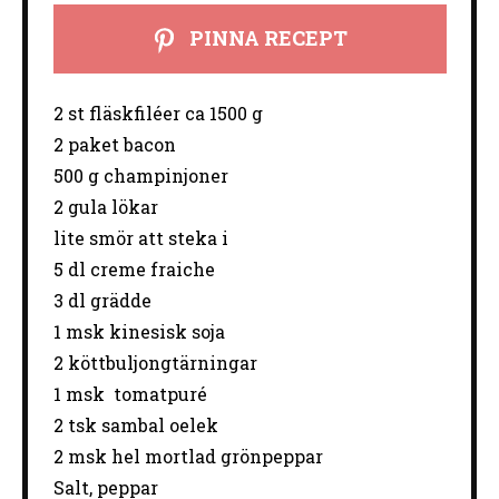
PINNA RECEPT
2 st fläskfiléer ca 1500 g
2 paket bacon
500 g champinjoner
2 gula lökar
lite smör att steka i
5 dl creme fraiche
3 dl grädde
1 msk kinesisk soja
2 köttbuljongtärningar
1 msk
tomatpuré
2 tsk sambal oelek
2 msk hel mortlad grönpeppar
Salt, peppar