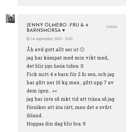
JENNY ÖLMEBO -FRU & 4
SVARA
BARNSMORSA ♥
14 september, 2010 - 10:51
Åh avd gott allt ser ut 🙂
jag har kämpat med min vikt med,.
det blir jojo heöa tiden :S
Fick mitt 4 e barn för 2 år sen, och jag
har gått ner 10 kg men , gått upp 7 av
dem igen.. ><
jag har inte så mkt tid att träna så jag
försöker att äta rätt, men det e svårt
ibland.
Hoppas din dag blir bra :9