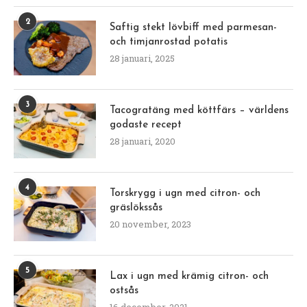
2
Saftig stekt lövbiff med parmesan-
och timjanrostad potatis
28 januari, 2025
3
Tacogratäng med köttfärs – världens
godaste recept
28 januari, 2020
4
Torskrygg i ugn med citron- och
gräslökssås
20 november, 2023
5
Lax i ugn med krämig citron- och
ostsås