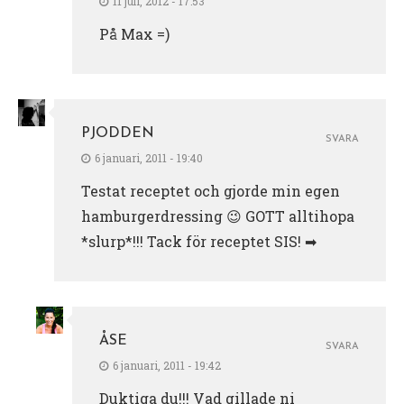
11 juli, 2012 - 17:53
På Max =)
PJODDEN
SVARA
6 januari, 2011 - 19:40
Testat receptet och gjorde min egen
hamburgerdressing 😉 GOTT alltihopa
*slurp*!!! Tack för receptet SIS! ➡
ÅSE
SVARA
6 januari, 2011 - 19:42
Duktiga du!!! Vad gillade ni