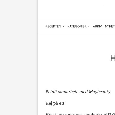
RECEPTEN
KATEGORIER
ARKIV
NYHET
H
Betalt samarbete med Maybeauty
Hej på er!
Visst var det nyss söndagkväll? O