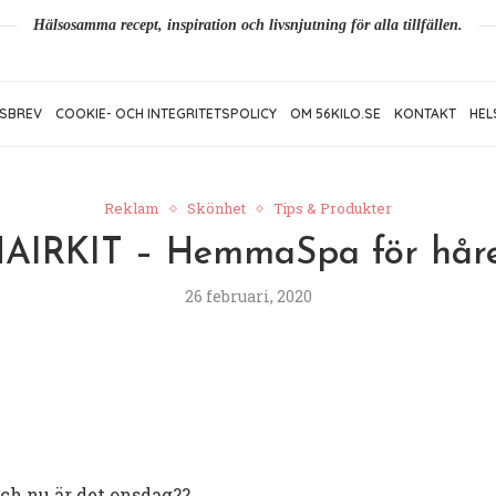
Hälsosamma recept, inspiration och livsnjutning för alla tillfällen.
SBREV
COOKIE- OCH INTEGRITETSPOLICY
OM 56KILO.SE
KONTAKT
HEL
Reklam
Skönhet
Tips & Produkter
AIRKIT – HemmaSpa för hår
26 februari, 2020
ch nu är det onsdag??