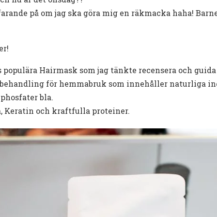
tfarande på om jag ska göra mig en räkmacka haha! Barn
er!
 populära Hairmask som jag tänkte recensera och guida e
pbehandling för hemmabruk som innehåller naturliga ing
 phosfater bla.
 Keratin och kraftfulla proteiner.