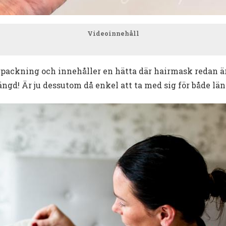
Videoinnehåll
ackning och innehåller en hätta där hairmask redan är 
ngd! Är ju dessutom då enkel att ta med sig för både län