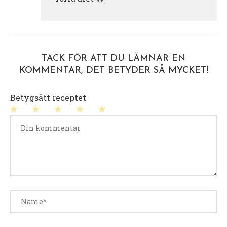
TACK FÖR ATT DU LÄMNAR EN
KOMMENTAR, DET BETYDER SÅ MYCKET!
Betygsätt receptet
1
2
3
4
5
stjärna
stjärnor
stjärnor
stjärnor
stjärnor