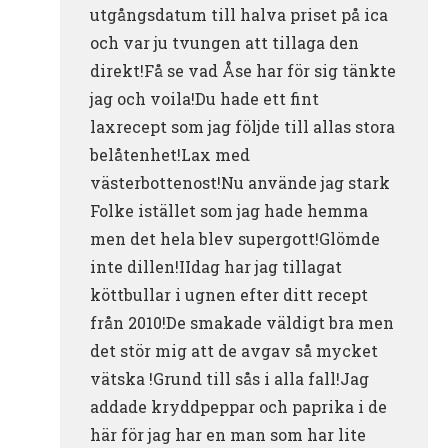
utgångsdatum till halva priset på ica
och var ju tvungen att tillaga den
direkt!Få se vad Åse har för sig tänkte
jag och voila!Du hade ett fint
laxrecept som jag följde till allas stora
belåtenhet!Lax med
västerbottenost!Nu använde jag stark
Folke istället som jag hade hemma
men det hela blev supergott!Glömde
inte dillen!IIdag har jag tillagat
köttbullar i ugnen efter ditt recept
från 2010!De smakade väldigt bra men
det stör mig att de avgav så mycket
vätska !Grund till sås i alla fall!Jag
addade kryddpeppar och paprika i de
här för jag har en man som har lite