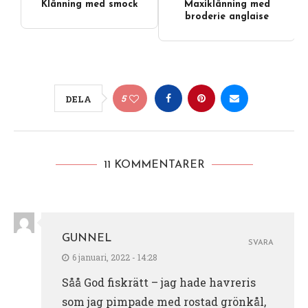
Klänning med smock
Maxiklänning med
broderie anglaise
5
DELA
11 KOMMENTARER
GUNNEL
SVARA
6 januari, 2022 - 14:28
Såå God fiskrätt – jag hade havreris
som jag pimpade med rostad grönkål,