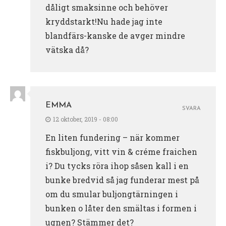
dåligt smaksinne och behöver
kryddstarkt!Nu hade jag inte
blandfärs-kanske de avger mindre
vätska då?
EMMA
SVARA
12 oktober, 2019 - 08:00
En liten fundering – när kommer
fiskbuljong, vitt vin & créme fraichen
i? Du tycks röra ihop såsen kall i en
bunke bredvid så jag funderar mest på
om du smular buljongtärningen i
bunken o låter den smältas i formen i
ugnen? Stämmer det?