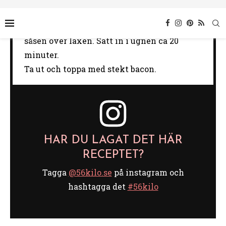
fiskfond. Ta bort från plattan och rör i osten.
Rör ner hackad dill och citronskal. Häll
såsen över laxen. Sätt in i ugnen ca 20
minuter.
Ta ut och toppa med stekt bacon.
HAR DU LAGAT DET HÄR
RECEPTET?
Tagga
@56kilo.se
på instagram och
hashtagga det
#56kilo