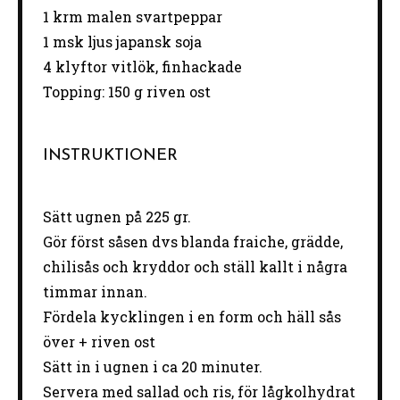
1
krm malen svartpeppar
1
msk ljus japansk soja
4
klyftor vitlök, finhackade
Topping: 150 g riven ost
INSTRUKTIONER
Sätt ugnen på 225 gr.
Gör först såsen dvs blanda fraiche, grädde,
chilisås och kryddor och ställ kallt i några
timmar innan.
Fördela kycklingen i en form och häll sås
över + riven ost
Sätt in i ugnen i ca 20 minuter.
Servera med sallad och ris, för lågkolhydrat