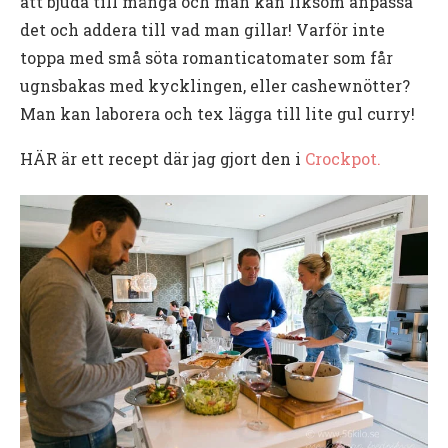
att bjuda till många och man kan liksom anpassa
det och addera till vad man gillar! Varför inte
toppa med små söta romanticatomater som får
ugnsbakas med kycklingen, eller cashewnötter?
Man kan laborera och tex lägga till lite gul curry!
HÄR är ett recept där jag gjort den i
Crockpot.