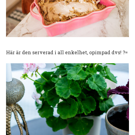
Här är den serverad i all enkelhet, opimpad dvs! ?=