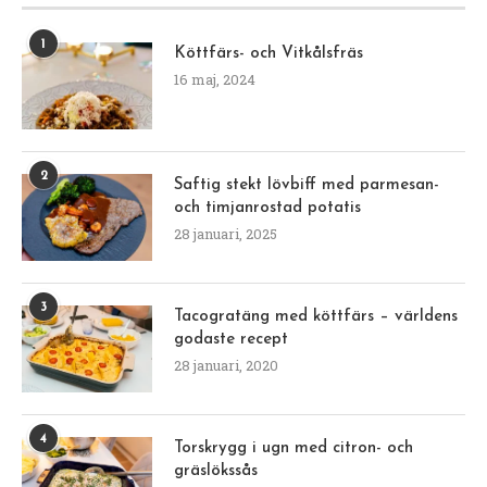
1
Köttfärs- och Vitkålsfräs
16 maj, 2024
2
Saftig stekt lövbiff med parmesan-
och timjanrostad potatis
28 januari, 2025
3
Tacogratäng med köttfärs – världens
godaste recept
28 januari, 2020
4
Torskrygg i ugn med citron- och
gräslökssås