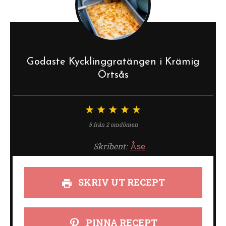
Godaste Kycklinggratängen i Krämig
Örtsås
1
2
3
4
5
stjärna
stjärnor
stjärnor
stjärnor
stjärnor
5
från
2
omdömen
Skribent:
Åse
SKRIV UT RECEPT
PINNA RECEPT