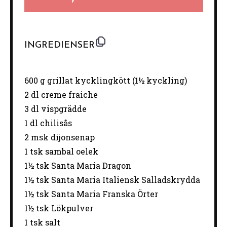
INGREDIENSER
600 g
grillat kycklingkött (
1½
kyckling)
2
dl creme fraiche
3
dl vispgrädde
1
dl chilisås
2
msk dijonsenap
1
tsk sambal oelek
1½
tsk Santa Maria Dragon
1½
tsk Santa Maria Italiensk Salladskrydda
1½
tsk Santa Maria Franska Örter
1½
tsk Lökpulver
1
tsk salt