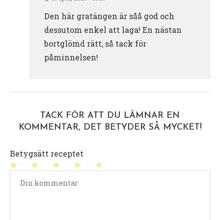
Den här gratängen är såå god och
dessutom enkel att laga! En nästan
bortglömd rätt, så tack för
påminnelsen!
TACK FÖR ATT DU LÄMNAR EN
KOMMENTAR, DET BETYDER SÅ MYCKET!
Betygsätt receptet
1
2
3
4
5
stjärna
stjärnor
stjärnor
stjärnor
stjärnor