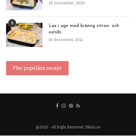
20 november, 2023
5
Lax i ugn med krämig citron- och
ostsås
16 december, 2021
Fler populära recept
@2025 - All Right Reserved. 56kilo.se