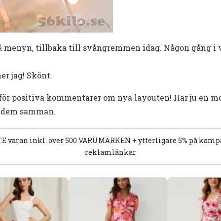
 på menyn, tillbaka till svångremmen idag. Någon gång i
er jag! Skönt.
k för positiva kommentarer om nya layouten! Har ju en m
er dem samman.
E varan inkl. över 500 VARUMÄRKEN + ytterligare 5% på kampan
reklamlänkar