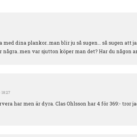
 med dina plankor..man blir ju så sugen… så sugen att j
ar några..men var sjutton köper man det? Har du någon
 18:27
rvera har men är dyra. Clas Ohlsson har 4 för 369:- tror