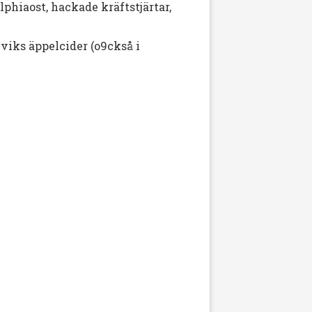
lphiaost, hackade kräftstjärtar,
viks äppelcider (o9ckså i