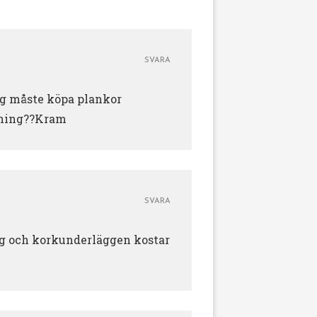
SVARA
ag måste köpa plankor
 aning??Kram
SVARA
 jag och korkunderläggen kostar