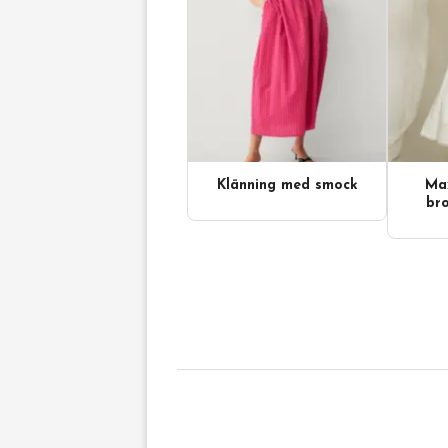
Klänning med smock
Max
bro