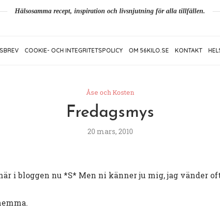
Hälsosamma recept, inspiration och livsnjutning för alla tillfällen.
SBREV
COOKIE- OCH INTEGRITETSPOLICY
OM 56KILO.SE
KONTAKT
HEL
Åse och Kosten
Fredagsmys
20 mars, 2010
är i bloggen nu *S* Men ni känner ju mig, jag vänder oft
r hemma.