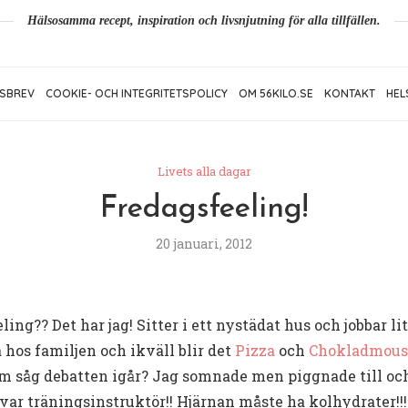
Hälsosamma recept, inspiration och livsnjutning för alla tillfällen.
SBREV
COOKIE- OCH INTEGRITETSPOLICY
OM 56KILO.SE
KONTAKT
HEL
Livets alla dagar
Fredagsfeeling!
20 januari, 2012
ing?? Det har jag! Sitter i ett nystädat hus och jobbar li
hos familjen och ikväll blir det
Pizza
och
Chokladmous
om såg debatten igår? Jag somnade men piggnade till och
 var träningsinstruktör!! Hjärnan måste ha kolhydrater!