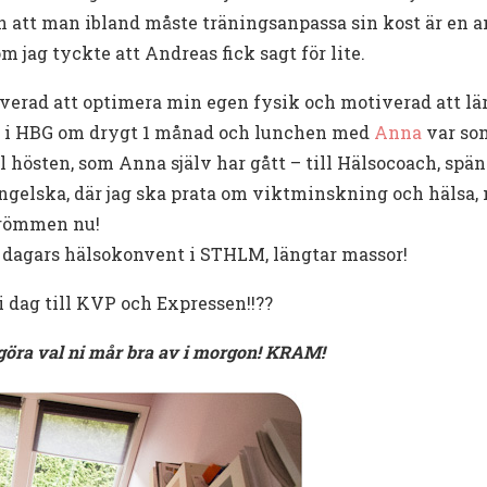
an att man ibland måste träningsanpassa sin kost är en
m jag tyckte att Andreas fick sagt för lite.
verad att optimera min egen fysik och motiverad att lära
r i HBG om drygt 1 månad och lunchen med
Anna
var so
ill hösten, som Anna själv har gått – till Hälsocoach, sp
 engelska, där jag ska prata om viktminskning och hälsa, 
 drömmen nu!
tre dagars hälsokonvent i STHLM, längtar massor!
i dag till KVP och Expressen!!??
t göra val ni mår bra av i morgon! KRAM!