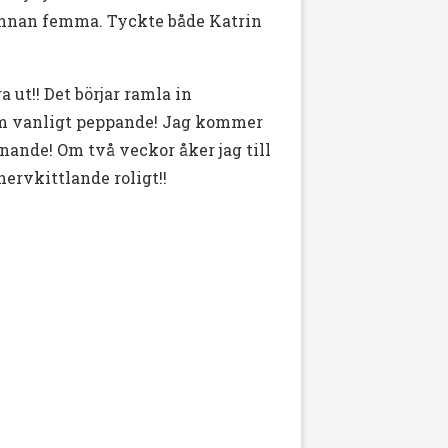
 annan femma. Tyckte både Katrin
 ut!! Det börjar ramla in
m vanligt peppande! Jag kommer
ännande! Om två veckor åker jag till
nervkittlande roligt!!