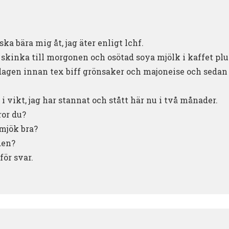
ska bära mig åt, jag äter enligt lchf.
h skinka till morgonen och osötad soya mjölk i kaffet pl
agen innan tex biff grönsaker och majoneise och seda
 i vikt, jag har stannat och stått här nu i två månader.
ror du?
 mjök bra?
den?
för svar.