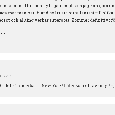
n hemsida med bra och nyttiga recept som jag kan göra u
laga mat men har ibland svårt att hitta fantasi till olika
 recept och allting verkar supergott. Kommer definitivt 
 🙂
1 - 22:35
 Ha det så underbart i New York! Låter som ett äventyr! =)