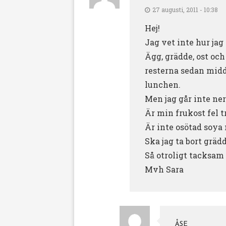
27 augusti, 2011 - 10:38
Hej!
Jag vet inte hur jag 
Ägg, grädde, ost oc
resterna sedan midd
lunchen.
Men jag går inte ner
Är min frukost fel t
Är inte osötad soya
Ska jag ta bort gräd
Så otroligt tacksam 
Mvh Sara
ÅSE