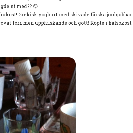
ängde ni med?? 😉
 frukost! Grekisk yoghurt med skivade färska jordgubbar o
vat förr, men uppfriskande och gott! Köpte i hälsokost f