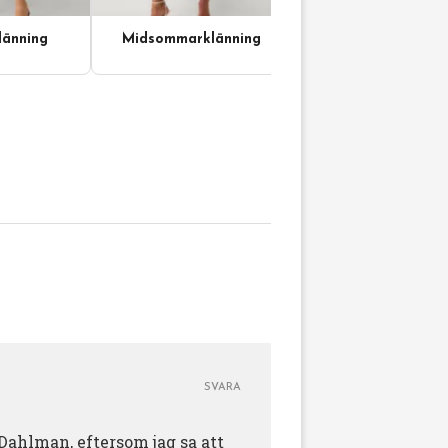
änning
Midsommarklänning
SVARA
Dahlman, eftersom jag sa att