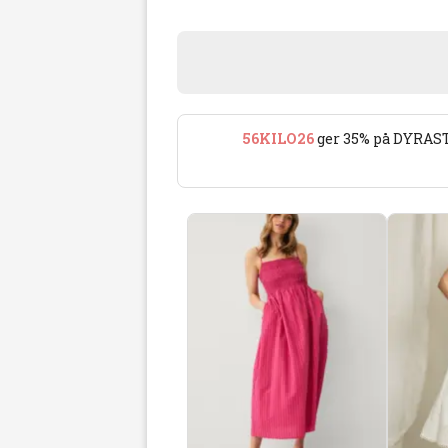
56KILO26
ger 35% på DYRAST