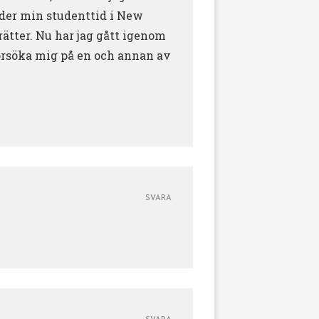
nder min studenttid i New
 rätter. Nu har jag gått igenom
försöka mig på en och annan av
SVARA