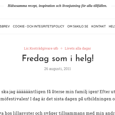
Hälsosamma recept, inspiration och livsnjutning för alla tillfällen.
SBREV
COOKIE- OCH INTEGRITETSPOLICY
OM 56KILO.SE
KONTAKT
HEL
Lic.Kostrådgivare utb
Livets alla dagar
Fredag som i helg!
26 augusti, 2011
 ska jag ääääääntligen få återse min familj igen! Efter 
lmöfestivalen! I dag är det sista dagen på utbildningen 
iva hos lillasyster och svåger tillsammans med min andr