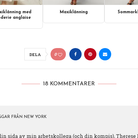
iklänning med
Maxiklänning
Sommarkl
derie anglaise
0
DELA
18 KOMMENTARER
GGAR FRÅN NEW YORK
din sida av min arbetskollega (och din kompis), Therese 