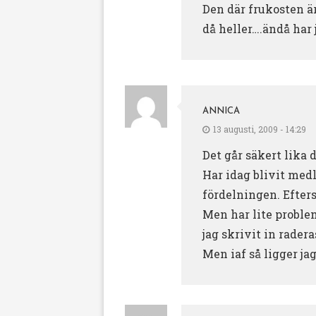
Den där frukosten är
då heller….ändå har 
ANNICA
13 augusti, 2009 - 14:29
Det går säkert lika 
Har idag blivit medl
fördelningen. Efter
Men har lite problem
jag skrivit in rader
Men iaf så ligger ja