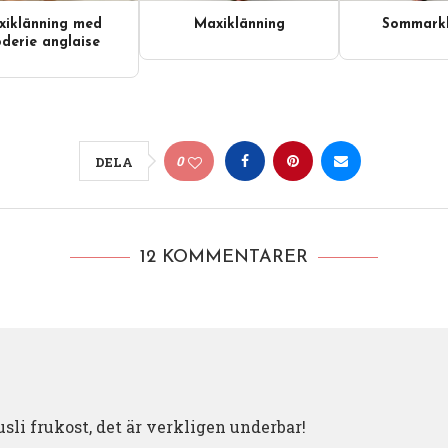
iklänning med
Maxiklänning
Sommarkl
derie anglaise
0
DELA
12 KOMMENTARER
li frukost, det är verkligen underbar!