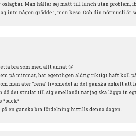
 oslagbar. Man håller sej mätt till lunch utan problem, i
jag inte någon grädde i, men keso. Och din nötmusli är s
detta bra som med allt annat 🙂
em på minmat, har egentligen aldrig riktigt haft koll på
som man äter ”rena” livsmedel är det ganska enkelt att l
 då det strular till sig emellanåt när jag ska lägga in e
as *suck*
g på en ganska bra fördelning hittills denna dagen.