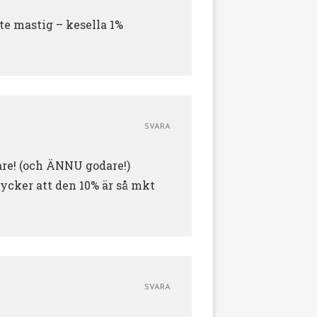
ite mastig – kesella 1%
SVARA
are! (och ÄNNU godare!)
tycker att den 10% är så mkt
SVARA