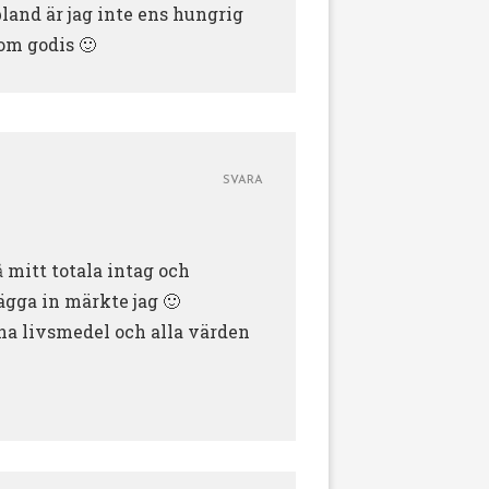
bland är jag inte ens hungrig
om godis 🙂
SVARA
 mitt totala intag och
ägga in märkte jag 🙂
gna livsmedel och alla värden