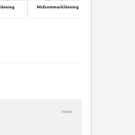
änning
Midsommarklänning
SVARA