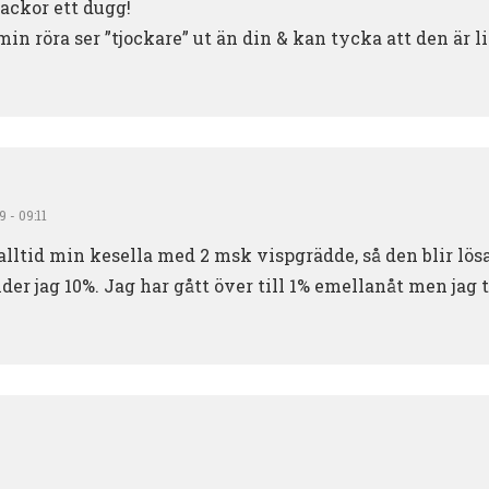
ackor ett dugg!
min röra ser ”tjockare” ut än din & kan tycka att den är l
 - 09:11
alltid min kesella med 2 msk vispgrädde, så den blir lös
er jag 10%. Jag har gått över till 1% emellanåt men jag 