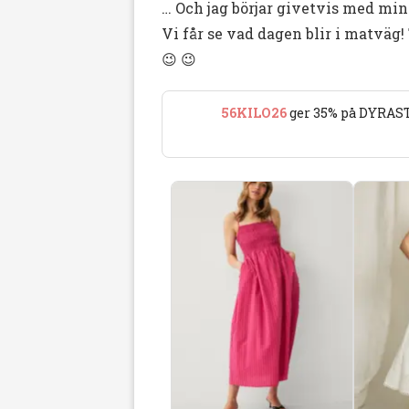
… Och jag börjar givetvis med min
Vi får se vad dagen blir i matväg!
😉 😉
56KILO26
ger 35% på DYRAST