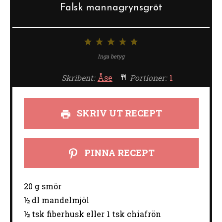
Falsk mannagrynsgröt
1
2
3
4
5
stjärna
stjärnor
stjärnor
stjärnor
stjärnor
Inga betyg
Skribent:
Åse
Portioner:
1
SKRIV UT RECEPT
PINNA RECEPT
20 g smör
½ dl mandelmjöl
½ tsk fiberhusk eller 1 tsk chiafrön