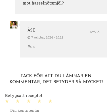
mot hasselnötsmjöl?
ÅSE
SVARA
7 oktober, 2024 - 20:22
Yes!!
TACK FÖR ATT DU LÄMNAR EN
KOMMENTAR, DET BETYDER SÅ MYCKET!
Betygsätt receptet
1
2
3
4
5
stjärna
stjärnor
stjärnor
stjärnor
stjärnor