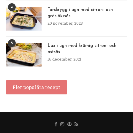
4
Torskrygg i ugn med citron- och
gräslökssås
20 november, 2023
5
Lax i ugn med krämig citron- och
ostsås
16 december, 2021
Fler populära recept