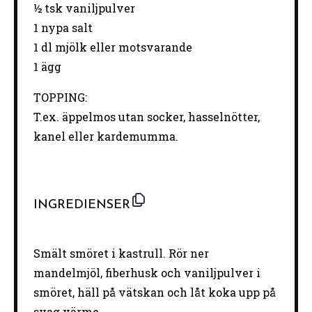
½ tsk vaniljpulver
1 nypa salt
1 dl mjölk eller motsvarande
1 ägg
TOPPING:
T.ex. äppelmos utan socker, hasselnötter,
kanel eller kardemumma.
INGREDIENSER
Smält smöret i kastrull. Rör ner
mandelmjöl, fiberhusk och vaniljpulver i
smöret, häll på vätskan och låt koka upp på
svag värme.