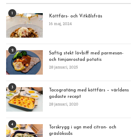
1
Köttfärs- och Vitkålsfräs
16 maj, 2024
2
Saftig stekt lövbiff med parmesan-
och timjanrostad potatis
28 januari, 2025
3
Tacogratäng med köttfärs – världens
godaste recept
28 januari, 2020
4
Torskrygg i ugn med citron- och
gräslökssås