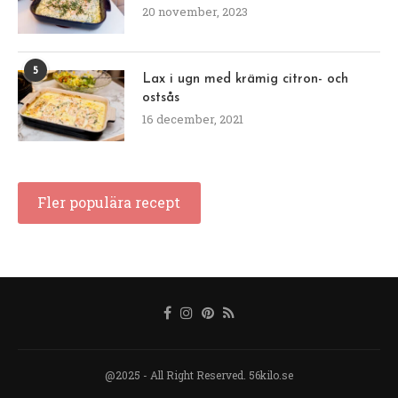
20 november, 2023
5
Lax i ugn med krämig citron- och
ostsås
16 december, 2021
Fler populära recept
@2025 - All Right Reserved. 56kilo.se