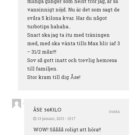
många gånger som helst tror jag, är så
vansinnigt nöjd. Nu är det som sagt de
svåra 5 kilona kvar. Har du något
turbotips hahaha..
Snart ska jag ta itu med träningen
med, med ska vänta tills Max blir iaf 3
– 31/2 mån!!!
Sov så gott inatt och trevlig hemresa
till familjen.
Stor kram till dig Åse!
ÅSE 56KILO
SVARA
13 januari, 2013 - 15:17
WOW! Såååå roligt att höra!!