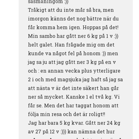
såsmåningom :))
Tråkigt att du inte mår så bra, men
imorgon känns det nog bättre när du
får komma hem igen. Hoppas på det!
Min sambo har gått ner 6 kg på 1 v :))
helt galet. Han frågade mig om det
kunde va något fel på honom :)) men
jag sa ju att jag gått ner 3 kg på en v
och : en annan vecka plus ytterligare
2 i och med magsjuka jag haft så jag sa
att nästa v är det inte säkert han går
ner så mycket. Kanske 1 el två kg. Vi
får se. Men det har taggat honom att
följa min resa och det är roligt!!
Jag har bara 5 kg kvar. Gått ner 24 kg
av 27 på 12 v :))) kan nämna det hur