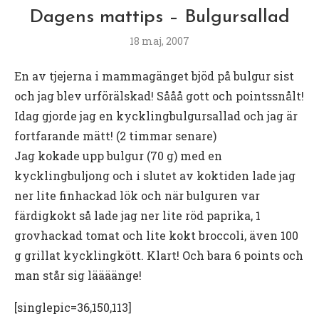
Dagens mattips – Bulgursallad
18 maj, 2007
En av tjejerna i mammagänget bjöd på bulgur sist
och jag blev urförälskad! Sååå gott och pointssnålt!
Idag gjorde jag en kycklingbulgursallad och jag är
fortfarande mätt! (2 timmar senare)
Jag kokade upp bulgur (70 g) med en
kycklingbuljong och i slutet av koktiden lade jag
ner lite finhackad lök och när bulguren var
färdigkokt så lade jag ner lite röd paprika, 1
grovhackad tomat och lite kokt broccoli, även 100
g grillat kycklingkött. Klart! Och bara 6 points och
man står sig läääänge!
[singlepic=36,150,113]