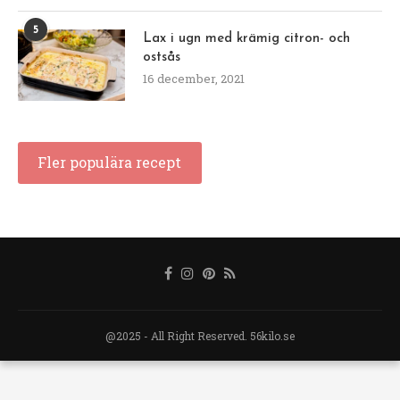
5
Lax i ugn med krämig citron- och
ostsås
16 december, 2021
Fler populära recept
@2025 - All Right Reserved. 56kilo.se