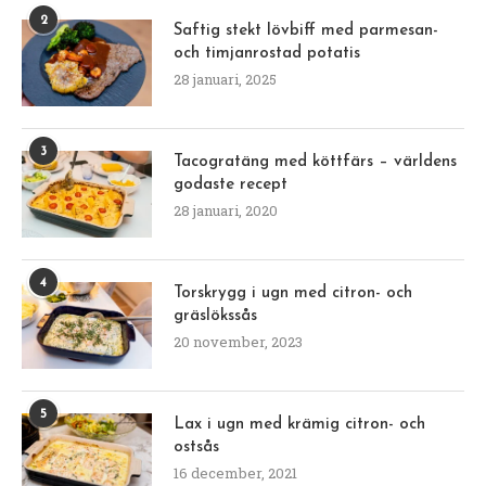
2
Saftig stekt lövbiff med parmesan-
och timjanrostad potatis
28 januari, 2025
3
Tacogratäng med köttfärs – världens
godaste recept
28 januari, 2020
4
Torskrygg i ugn med citron- och
gräslökssås
20 november, 2023
5
Lax i ugn med krämig citron- och
ostsås
16 december, 2021