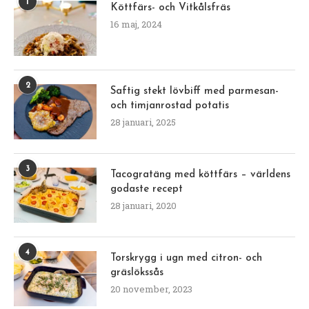
1
Köttfärs- och Vitkålsfräs
16 maj, 2024
2
Saftig stekt lövbiff med parmesan-
och timjanrostad potatis
28 januari, 2025
3
Tacogratäng med köttfärs – världens
godaste recept
28 januari, 2020
4
Torskrygg i ugn med citron- och
gräslökssås
20 november, 2023