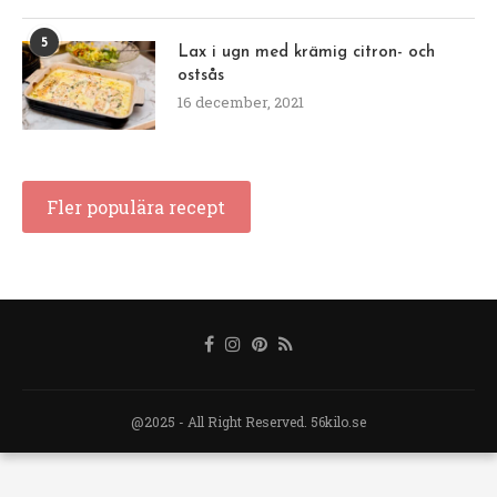
5
Lax i ugn med krämig citron- och
ostsås
16 december, 2021
Fler populära recept
@2025 - All Right Reserved. 56kilo.se