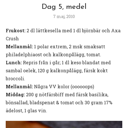
Dag 5, medel
7 maj, 2010
Frukost:
2 dl lättkesella med 1 dl björnbär och Axa
Crush
Mellanmål:
1 polar extrem, 2 msk smaksatt
philadelphiaost och kalkonpålägg, tomat.
Lunch:
Repris från i går; 1 dl keso blandat med
sambal oelek, 120 g kalkonpålägg, färsk kokt
broccoli.
Mellanmål:
Några VV kolor (oooooops)
Middag:
200 g nötfärsbiff med färsk basilika,
bönsallad, bladspenat & tomat och 30 gram 17%
ädelost, 1 glas vin.