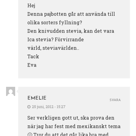
Hej
Denna pajbotten går att använda till
olika sorters fyllning?
Den knivudden stevia, kan det vara
Ica stevia? Förvirrande
värld, steviavärlden..
Tack
Eva
EMELIE
SVARA
25 juni, 2012 - 15:27
Ser verkligen gott ut, ska prova den
när jag har fest med mexikanskt tema
🙂 Tror du att det går lika bra med