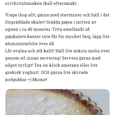
erythritolsmaken (kall eftersmak)
Vispa ihop allt, gärna med stavmixer och häll i det
förgräddade skalet! Grädda pajen i mitten av
ugnen i ca 40 minuter. Titta emellanåt så
pajskalets kanter inte får för mycket färg, lägg lite
aluminiumfolie över då.
Låt svalna och stå kallt! Häll lite sukrin melis över
genom sil innan servering! Servera gärna med
något syrligt! Tex en klick smetana eller lite
grekisk yoghurt. OCH gärna lite skivade
jordgubbar =) Mums!!