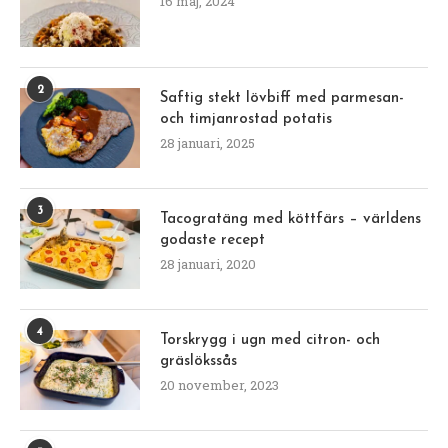
16 maj, 2024
2
Saftig stekt lövbiff med parmesan-
och timjanrostad potatis
28 januari, 2025
3
Tacogratäng med köttfärs – världens
godaste recept
28 januari, 2020
4
Torskrygg i ugn med citron- och
gräslökssås
20 november, 2023