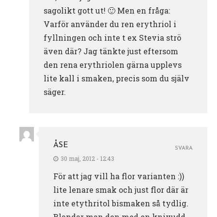
sagolikt gott ut! 🙂 Men en fråga:
Varför använder du ren erythriol i
fyllningen och inte t ex Stevia strö
även där? Jag tänkte just eftersom
den rena erythriolen gärna upplevs
lite kall i smaken, precis som du själv
säger.
ÅSE
SVARA
30 maj, 2012 - 12:43
För att jag vill ha flor varianten :))
lite lenare smak och just flor där är
inte etythritol bismaken så tydlig.
Blandar man den med en knivudd