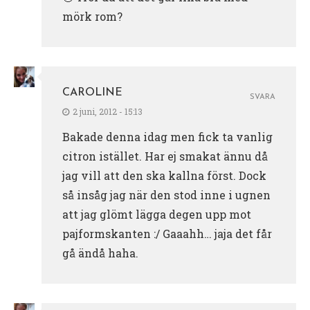
mörk rom?
CAROLINE
SVARA
2 juni, 2012 - 15:13
Bakade denna idag men fick ta vanlig
citron istället. Har ej smakat ännu då
jag vill att den ska kallna först. Dock
så insåg jag när den stod inne i ugnen
att jag glömt lägga degen upp mot
pajformskanten :/ Gaaahh… jaja det får
gå ändå haha.