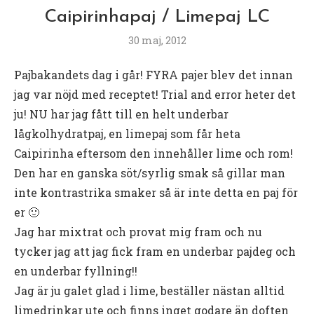
Caipirinhapaj / Limepaj LC
30 maj, 2012
Pajbakandets dag i går! FYRA pajer blev det innan
jag var nöjd med receptet! Trial and error heter det
ju! NU har jag fått till en helt underbar
lågkolhydratpaj, en limepaj som får heta
Caipirinha eftersom den innehåller lime och rom!
Den har en ganska söt/syrlig smak så gillar man
inte kontrastrika smaker så är inte detta en paj för
er 🙂
Jag har mixtrat och provat mig fram och nu
tycker jag att jag fick fram en underbar pajdeg och
en underbar fyllning!!
Jag är ju galet glad i lime, beställer nästan alltid
limedrinkar ute och finns inget godare än doften