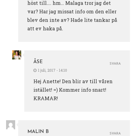
höst till…. hm… Malaga tror jag det
var? Har jag missat info om den eller
blev den inte av? Hade lite tankar på
att ev haka på.
ÅSE
SVARA
1 juli, 2017 - 14:10
Hej Anette! Den blir av till våren
istället! =) Kommer info snart!
KRAMAR!
MALIN B
SVARA