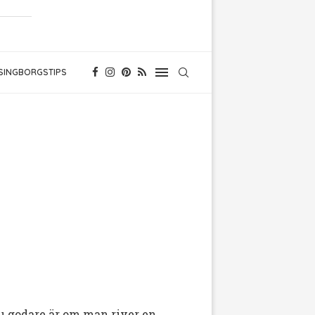
SINGBORGSTIPS
nu godare är om man river en