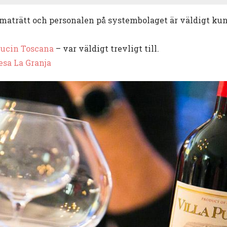
d maträtt och personalen på systembolaget är väldigt kunn
Pucin Toscana
– var väldigt trevligt till.
sa La Granja