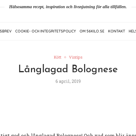
Hälsosamma recept, inspiration och livsnjutning för alla tillfällen.
SBREV
COOKIE- OCH INTEGRITETSPOLICY
OM 56KILO.SE
KONTAKT
HEL
Kött
Vintips
Långlagad Bolognese
6 april, 2019
iktigt god och långlagad Bolognese! Och vad som blir än