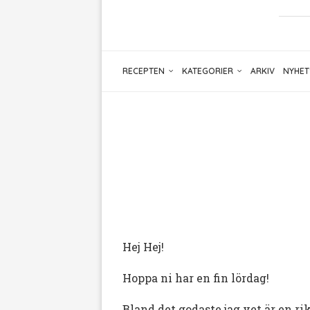
RECEPTEN
KATEGORIER
ARKIV
NYHET
Hej Hej!
Hoppa ni har en fin lördag!
Bland det godaste jag vet är en r