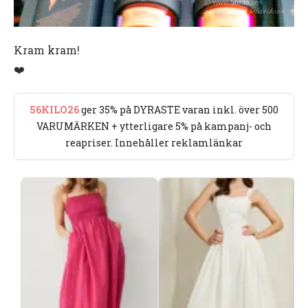
Kram kram!
❤️
56KILO26
ger 35% på DYRASTE varan inkl. över 500
VARUMÄRKEN + ytterligare 5% på kampanj- och
reapriser. Innehåller reklamlänkar