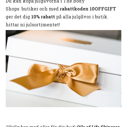
Du kan köpa julgåvorna i The Body
Shops butiker och med
rabattkoden 10OFFGIFT
ger det dig
10% rabatt
på alla julgåvor i butik.
hittar ni julsortimentet!
Härlig box med oljor för din hud:
Oils of Life Skincare