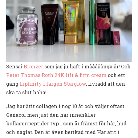
Sensai
Bronzer
som jag ju haft i mååååånga år! Och
Peter Thomas Roth 24K lift & firm cream
och ett
gäng
Lipfinity i färgen Starglow
, livrädd att den
ska ta slut haha!
Jag har ätit collagen i nog 10 år och väljer oftast
Genacol men just den här innehåller
kollagenpeptider typ I som är främst för hår, hud
och naglar. Den är även berikad med Har ätit i