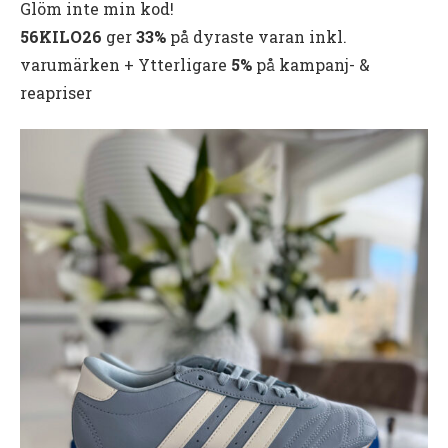
Glöm inte min kod!
56KILO26
ger
33%
på dyraste varan inkl.
varumärken + Ytterligare
5%
på kampanj- &
reapriser