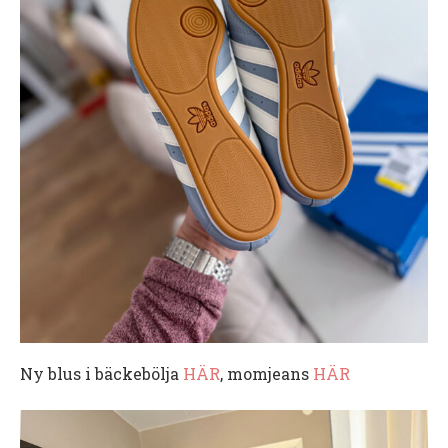
Ny blus i bäckebölja
HÄR
, momjeans
HÄR