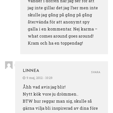
vänder i dörren när jag ser för att
jag inte gillar det jag l’ser men inte
skulle jag gång på gång på gång
återvända för att anonymt spy
galla i en kommentar. Nej karma –
what comes around goes around!
Kram och ha en toppendag!
LINNEA
SVARA
9 maj, 2012 - 10:29
Åhh vad avis jag blir!
Nytt kök vore ju drömmen..
BTW hur reggar man sig, skulle så
gärna vilja bli inspirerad av dina före