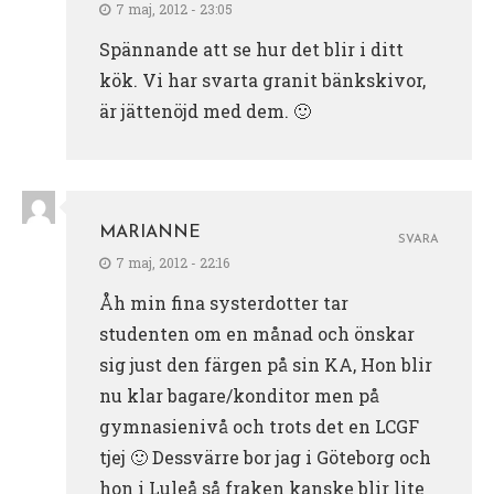
7 maj, 2012 - 23:05
Spännande att se hur det blir i ditt
kök. Vi har svarta granit bänkskivor,
är jättenöjd med dem. 🙂
MARIANNE
SVARA
7 maj, 2012 - 22:16
Åh min fina systerdotter tar
studenten om en månad och önskar
sig just den färgen på sin KA, Hon blir
nu klar bagare/konditor men på
gymnasienivå och trots det en LCGF
tjej 🙂 Dessvärre bor jag i Göteborg och
hon i Luleå så fraken kanske blir lite