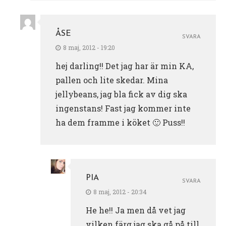
ÅSE
SVARA
8 maj, 2012 - 19:20
hej darling!! Det jag har är min KA,
pallen och lite skedar. Mina
jellybeans, jag bla fick av dig ska
ingenstans! Fast jag kommer inte
ha dem framme i köket 🙂 Puss!!
PIA
SVARA
8 maj, 2012 - 20:34
He he!! Ja men då vet jag
vilken färg jag ska gå på till