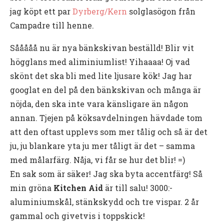
jag köpt ett par
Dyrberg/Kern
solglasögon från
Campadre till henne.
Sååååå nu är nya bänkskivan beställd! Blir vit
högglans med aliminiumlist! Yihaaaa! Oj vad
skönt det ska bli med lite ljusare kök! Jag har
googlat en del på den bänkskivan och många är
nöjda, den ska inte vara känsligare än någon
annan. Tjejen på köksavdelningen hävdade tom
att den oftast upplevs som mer tålig och så är det
ju, ju blankare yta ju mer tåligt är det – samma
med målarfärg. Nåja, vi får se hur det blir! =)
En sak som är säker! Jag ska byta accentfärg! Så
min gröna
Kitchen Aid
är till salu! 3000:-
aluminiumskål, stänkskydd och tre vispar. 2 år
gammal och givetvis i toppskick!