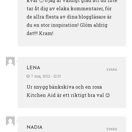
kvar 🙂 o jag är väldigt glad att du inte
tar åt dig av elaka kommentarer, för
de allra flesta av dina bloggläsare är
du en stor inspiration! Glöm aldrig
det!!! Kram!
LENA
SVARA
7 maj, 2012 - 21:31
Ur snygg bänkskiva och en rosa
Kitchen Aid är ett riktigt bra val 😉
NADIA
SVARA