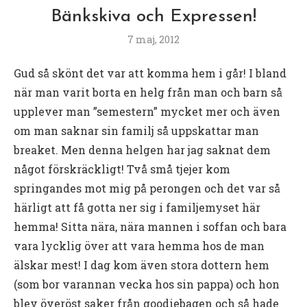
Bänkskiva och Expressen!
7 maj, 2012
Gud så skönt det var att komma hem i går! I bland
när man varit borta en helg från man och barn så
upplever man ”semestern” mycket mer och även
om man saknar sin familj så uppskattar man
breaket. Men denna helgen har jag saknat dem
något förskräckligt! Två små tjejer kom
springandes mot mig på perongen och det var så
härligt att få gotta ner sig i familjemyset här
hemma! Sitta nära, nära mannen i soffan och bara
vara lycklig över att vara hemma hos de man
älskar mest! I dag kom även stora dottern hem
(som bor varannan vecka hos sin pappa) och hon
blev överöst saker från goodiebagen och så hade