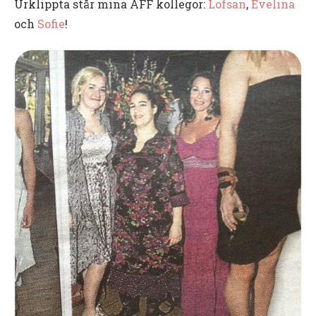
Urklippta står mina AFF kollegor:
Lofsan
,
Evelina
och
Sofie
!