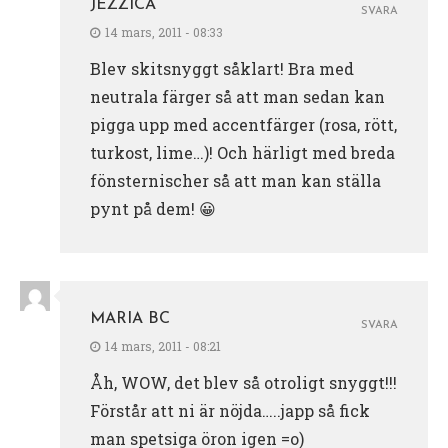
JEZZICA
SVARA
14 mars, 2011 - 08:33
Blev skitsnyggt såklart! Bra med
neutrala färger så att man sedan kan
pigga upp med accentfärger (rosa, rött,
turkost, lime…)! Och härligt med breda
fönsternischer så att man kan ställa
pynt på dem! 😀
MARIA BC
SVARA
14 mars, 2011 - 08:21
Åh, WOW, det blev så otroligt snyggt!!!
Förstår att ni är nöjda…..japp så fick
man spetsiga öron igen =o)