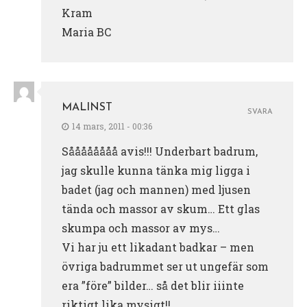
Kram
Maria BC
MALINST
SVARA
14 mars, 2011 - 00:36
Såååååååå avis!!! Underbart badrum,
jag skulle kunna tänka mig ligga i
badet (jag och mannen) med ljusen
tända och massor av skum… Ett glas
skumpa och massor av mys…
Vi har ju ett likadant badkar – men
övriga badrummet ser ut ungefär som
era ”före” bilder… så det blir iiinte
riktigt lika mysigt!!