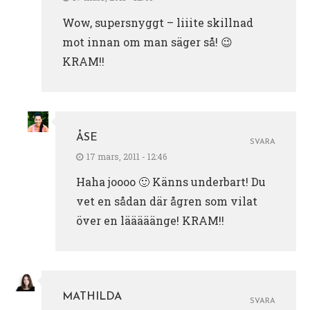
Wow, supersnyggt – liiite skillnad
mot innan om man säger så! 😉
KRAM!!
ÅSE
SVARA
17 mars, 2011 - 12:46
Haha joooo 🙂 Känns underbart! Du
vet en sådan där ågren som vilat
över en lääääänge! KRAM!!
MATHILDA
SVARA