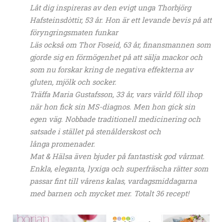
Låt dig inspireras av den evigt unga Thorbjörg
Hafsteinsdòttir, 53 år. Hon är ett levande bevis på att
föryngringsmaten funkar
Läs också om Thor Foseid, 63 år, finansmannen som
gjorde sig en förmögenhet på att sälja mackor och
som nu forskar kring de negativa effekterna av
gluten, mjölk och socker.
Träffa Maria Gustafsson, 33 år, vars värld föll ihop
när hon fick sin MS-diagnos. Men hon gick sin
egen väg. Nobbade traditionell medicinering och
satsade i stället på stenålderskost och
långa promenader.
Mat & Hälsa även bjuder på fantastisk god vårmat.
Enkla, eleganta, lyxiga och superfräscha rätter som
passar fint till vårens kalas, vardagsmiddagarna
med barnen och mycket mer. Totalt 36 recept!