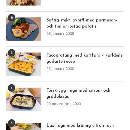
2
Saftig stekt lövbiff med parmesan-
och timjanrostad potatis
28 januari, 2025
3
Tacogratäng med köttfärs – världens
godaste recept
28 januari, 2020
4
Torskrygg i ugn med citron- och
gräslökssås
20 november, 2023
5
Lax i ugn med krämig citron- och