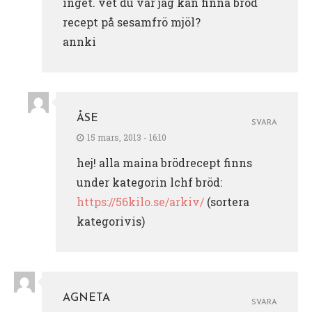
inget. vet du var jag kan finna bröd
recept på sesamfrö mjöl?
annki
ÅSE
SVARA
15 mars, 2013 - 16:10
hej! alla maina brödrecept finns
under kategorin lchf bröd:
https://56kilo.se/arkiv/
(sortera
kategorivis)
AGNETA
SVARA