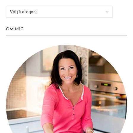
smaksättas som man vill! Detta är en
vidareutveckling av mitt populära
muffinsrecept
jag postade för 1 år sedan.
Ca 12 stycken mellanstora muffins á 1 kh
2,5 dl mandelmjöl
0,5 dl kokosmjöl (eller 3 dl mandelmjöl)
1 msk Lindroos psyllium (eller motsvarande ljust
pulveriserat psyllium)
Sockerersättningsströ motsvarande 75 gram
socker (jag tar 0,5 dl sukrin+)
125 gr smält smör
100 gr färskost som philadelphiaost
1 dl vispgrädde
2 tsk bakpulver
4 ägg