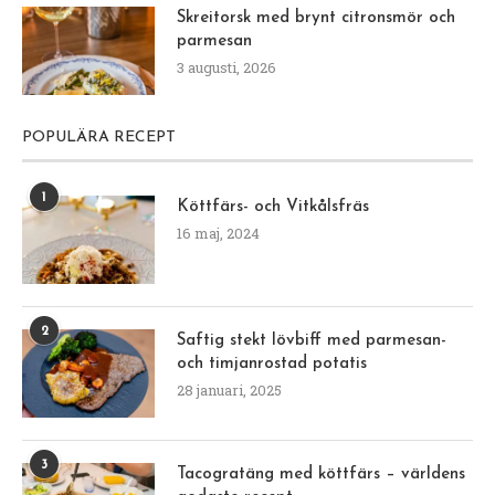
56KILO26
ger 35% på DYRASTE varan inkl. över 500
VARUMÄRKEN + ytterligare 5% på kampanj- och
reapriser. Innehåller reklamlänkar
Klänning med smock
Maxiklänning med
broderie anglaise