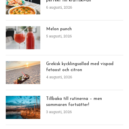
Videoinnehåll
Pepparkaksmuffins (adderade 2 msk
pepparkakskryddor + 2 msk sockerfri lingonsylt)
Tänk på, att även sötsaker som är socker och mjölfria
ska ätas precis som vanliga sötsaker, dvs någon gång
i bland och inte varje dag eller i stället för riktig mat!
LCHF bakverk ska ses som ett sätt att ibland kunna
äta något extra utan att få blodsockerhöjningar. Jag
äter bara LCHF bakverk när vi har gäster, eller en
helgdag eller vid speciella tillfällen, som advent =)