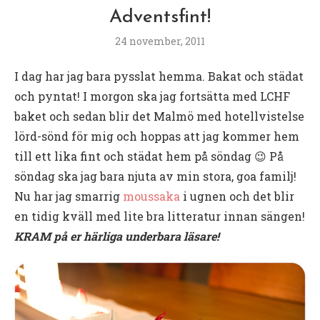
Adventsfint!
24 november, 2011
I dag har jag bara pysslat hemma. Bakat och städat
och pyntat! I morgon ska jag fortsätta med LCHF
baket och sedan blir det Malmö med hotellvistelse
lörd-sönd för mig och hoppas att jag kommer hem
till ett lika fint och städat hem på söndag 😉 På
söndag ska jag bara njuta av min stora, goa familj!
Nu har jag smarrig
moussaka
i ugnen och det blir
en tidig kväll med lite bra litteratur innan sängen!
KRAM på er härliga underbara läsare!