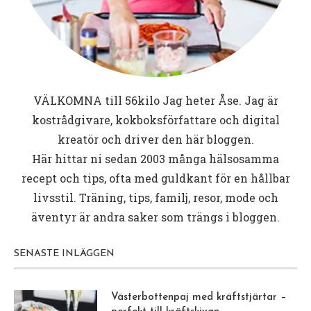
Sätt ugnen på 175 gr
Vispa sockerersättning och ägg poröst, smält
smöret.
Vispa ner smör, philadelphiaost och grädde.
Blanda de torra ingredienserna och rör ner.
Portionera upp i muffinsformar och grädda i ca 25-
30 minuter!