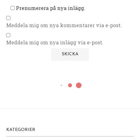
Prenumerera på nya inlägg.
Meddela mig om nya kommentarer via e-post.
Meddela mig om nya inlägg via e-post.
Bröd & Bak
Grundrecept Muffins
24 november, 2011
Jag har provat och mixtrat ihop ett i mitt tycke
ett perfekt grundrecept för muffins! Kan