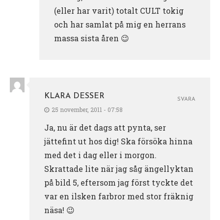
(eller har varit) totalt CULT tokig
och har samlat på mig en herrans
massa sista åren 😉
KLARA DESSER
SVARA
25 november, 2011 - 07:58
Ja, nu är det dags att pynta, ser
jättefint ut hos dig! Ska försöka hinna
med det i dag eller i morgon.
Skrattade lite när jag såg ängellyktan
på bild 5, eftersom jag först tyckte det
var en ilsken farbror med stor fräknig
näsa! 😉