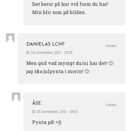
Det beror på hur vid form du har!
Min blir som på bilden.
DANIELAS LCHF
SVARA
24 november, 2011 - 23:18
Men gud vad mysigt du/ni har det! 🙂
jag ska julpynta i morrn! 🙂
ÅSE
SVARA
25 november, 2011 - 08:01
Pynta på! =))