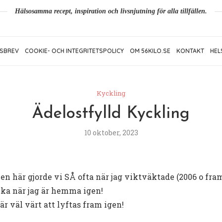
Hälsosamma recept, inspiration och livsnjutning för alla tillfällen.
SBREV
COOKIE- OCH INTEGRITETSPOLICY
OM 56KILO.SE
KONTAKT
HEL
Kyckling
Ädelostfylld Kyckling
10 oktober, 2023
 Den här gjorde vi SÅ ofta när jag viktväktade (2006 o fr
cka när jag är hemma igen!
r väl värt att lyftas fram igen!