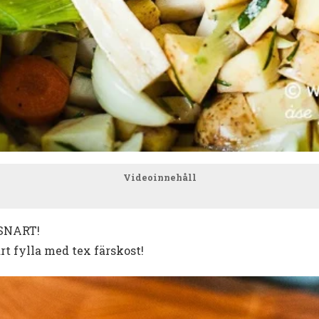
Videoinnehåll
a SNART!
art fylla med tex färskost!