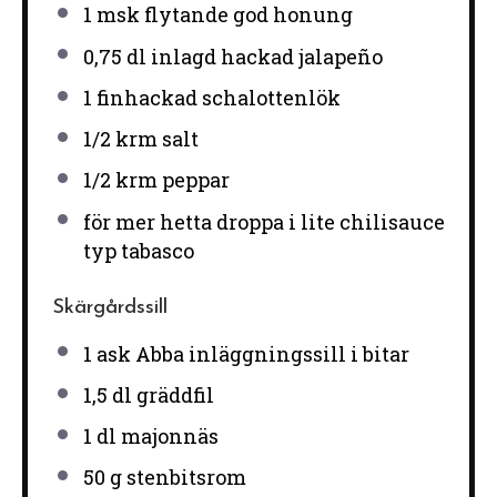
1
msk flytande god honung
0
,75 dl inlagd hackad jalapeño
1
finhackad schalottenlök
1/2
krm salt
1/2
krm peppar
för mer hetta droppa i lite chilisauce
typ tabasco
Skärgårdssill
1
ask Abba inläggningssill i bitar
1
,5 dl gräddfil
1
dl majonnäs
50 g
stenbitsrom