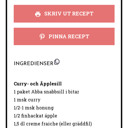
SKRIV UT RECEPT
PINNA RECEPT
INGREDIENSER
Curry- och Äpplesill
1
paket Abba snabbsill i bitar
1
msk curry
1/2
-
1
msk honung
1/2
finhackat äpple
1
,5 dl creme fraiche (eller gräddfil)