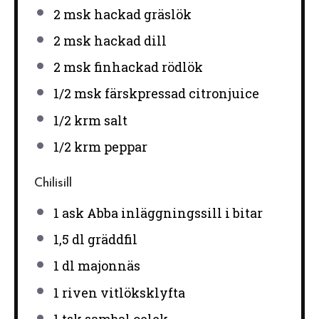
2
msk hackad gräslök
2
msk hackad dill
2
msk finhackad rödlök
1/2
msk färskpressad citronjuice
1/2
krm salt
1/2
krm peppar
Chilisill
1
ask Abba inläggningssill i bitar
1
,5 dl gräddfil
1
dl majonnäs
1
riven vitlöksklyfta
1
tsk sambal oelek