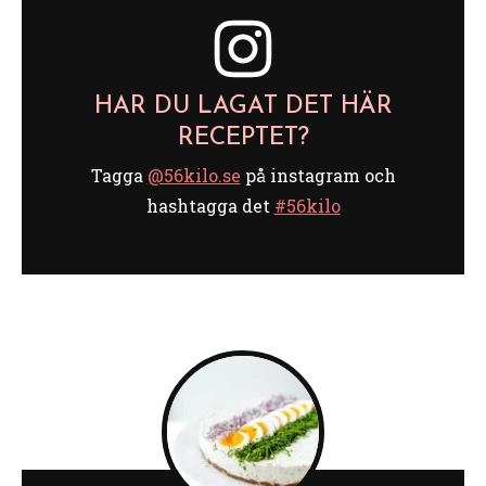
HAR DU LAGAT DET HÄR
RECEPTET?
Tagga
@56kilo.se
på instagram och
hashtagga det
#56kilo