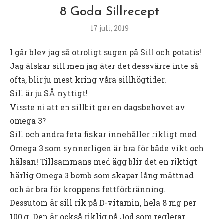
8 Goda Sillrecept
17 juli, 2019
I går blev jag så otroligt sugen på Sill och potatis!
Jag älskar sill men jag äter det dessvärre inte så
ofta, blir ju mest kring våra sillhögtider.
Sill är ju SÅ nyttigt!
Visste ni att en sillbit ger en dagsbehovet av
omega 3?
Sill och andra feta fiskar innehåller rikligt med
Omega 3 som synnerligen är bra för både vikt och
hälsan! Tillsammans med ägg blir det en riktigt
härlig Omega 3 bomb som skapar lång mättnad
och är bra för kroppens fettförbränning.
Dessutom är sill rik på D-vitamin, hela 8 mg per
100 g. Den är också riklig på Jod som reglerar