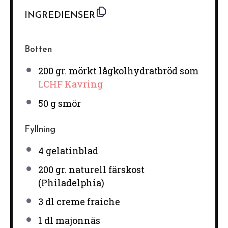
INGREDIENSER
Botten
200
gr. mörkt lågkolhydratbröd som
LCHF Kavring
50 g
smör
Fyllning
4
gelatinblad
200
gr. naturell färskost
(Philadelphia)
3
dl creme fraiche
1
dl majonnäs