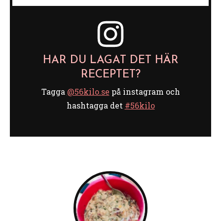
HAR DU LAGAT DET HÄR
RECEPTET?
Tagga
@56kilo.se
på instagram och
hashtagga det
#56kilo