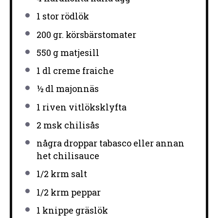
1
stor rödlök
200
gr. körsbärstomater
550 g
matjesill
1
dl creme fraiche
½
dl majonnäs
1
riven vitlöksklyfta
2
msk chilisås
några droppar tabasco eller annan
het chilisauce
1/2
krm salt
1/2
krm peppar
1
knippe gräslök