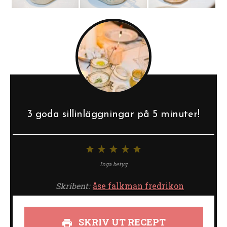
3 goda sillinläggningar på 5 minuter!
1
2
3
4
5
stjärna
stjärnor
stjärnor
stjärnor
stjärnor
Inga betyg
Skribent:
åse falkman fredrikon
SKRIV UT RECEPT