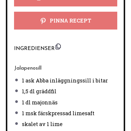
PINNA RECEPT
INGREDIENSER
Jalapenosill
1
ask Abba inläggningssill i bitar
1
,5 dl gräddfil
1
dl majonnäs
1
msk färskpressad limesaft
skalet av
1
lime