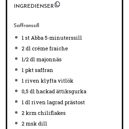
INGREDIENSER
Saffranssill
1
st Abba 5-minuterssill
2
dl créme fraiche
1/2
dl majonnäs
1
pkt saffran
1
riven klyfta vitlök
0
,5 dl hackad ättiksgurka
1
dl riven lagrad prästost
2
krm chiliflakes
2
msk dill