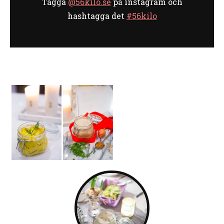
Tagga
@56kilo.se
på instagram och
hashtagga det
#56kilo