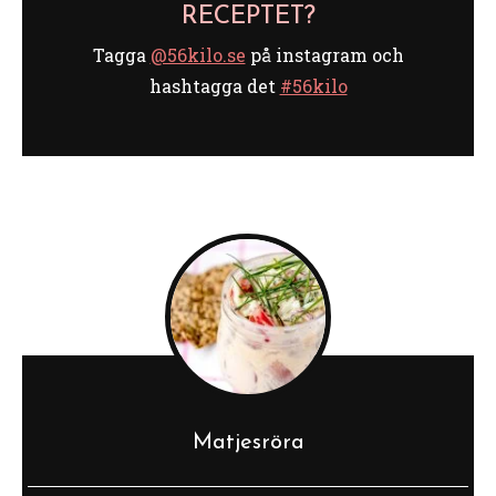
RECEPTET?
Tagga
@56kilo.se
på instagram och
hashtagga det
#56kilo
Matjesröra