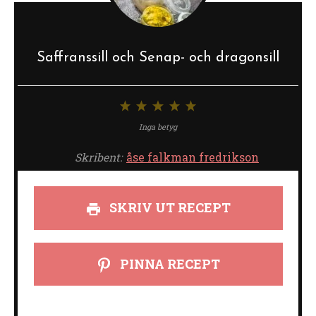
Saffranssill och Senap- och dragonsill
1
2
3
4
5
stjärna
stjärnor
stjärnor
stjärnor
stjärnor
Inga betyg
Skribent:
åse falkman fredrikson
SKRIV UT RECEPT
PINNA RECEPT