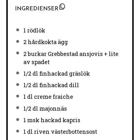
INGREDIENSER
1
rödlök
2
hårdkokta ägg
2
burkar Grebbestad ansjovis + lite
av spadet
1/2
dl finhackad gräslök
1/2
dl finhackad dill
1
dl creme fraiche
1/2
dl majonnäs
1
msk hackad kapris
1
dl riven västerbottensost