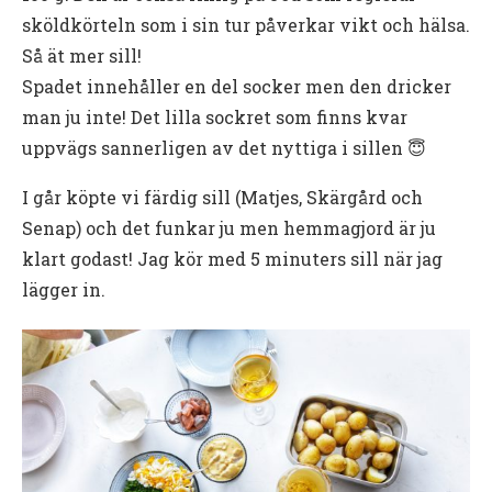
sköldkörteln som i sin tur påverkar vikt och hälsa.
Så ät mer sill!
Spadet innehåller en del socker men den dricker
man ju inte! Det lilla sockret som finns kvar
uppvägs sannerligen av det nyttiga i sillen 😇
I går köpte vi färdig sill (Matjes, Skärgård och
Senap) och det funkar ju men hemmagjord är ju
klart godast! Jag kör med 5 minuters sill när jag
lägger in.