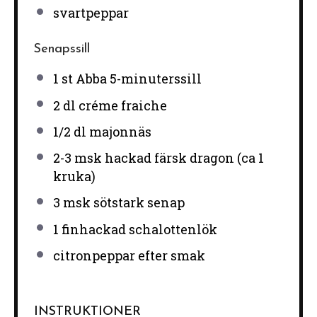
svartpeppar
Senapssill
1
st Abba 5-minuterssill
2
dl créme fraiche
1/2
dl majonnäs
2
-
3
msk hackad färsk dragon (ca
1
kruka)
3
msk sötstark senap
1
finhackad schalottenlök
citronpeppar efter smak
INSTRUKTIONER