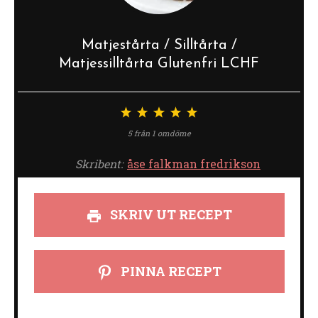
Matjestårta / Silltårta /
Matjessilltårta Glutenfri LCHF
1
2
3
4
5
stjärna
stjärnor
stjärnor
stjärnor
stjärnor
5
från
1
omdöme
Skribent:
åse falkman fredrikson
SKRIV UT RECEPT
PINNA RECEPT